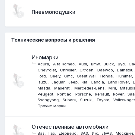
Пневмоподушки
Технические вопросы и решения
Иномарки
Acura
Alfa Romeo
Audi
Bmw
Buick
Byd
Cad
Chevrolet
Chrysler
Citroen
Daewoo
Daihatsu
Ford
Geely
Gmc
Great Wall
Honda
Hummer
Isuzu
Jaguar
Jeep
Kia
Lancia
Land Rover
Mazda
Maserati
Mercedes-Benz
Mini
Mitsubis
Peugeot
Pontiac
Porsche
Renault
Rover
Saa
Ssangyong
Subaru
Suzuki
Toyota
Volkswage
Прочие марки
Отечественные автомобили
Ваз
Газ
Дервейс
ЗАЗ
Иж
ЛуАЗ
Москвич