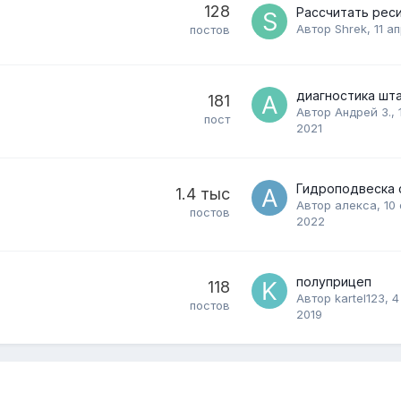
128
Автор
Shrek
,
11 а
постов
181
Автор
Андрей З.
,
пост
2021
1.4 тыс
Автор
алекса
,
10
постов
2022
полуприцеп
118
Автор
kartel123
,
4
постов
2019