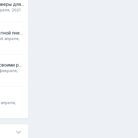
Рассчитать ресиверы для хелперов (двойной бублик)
преля, 2021
диагностика штатной пневмоподвески своими силами
14 апреля,
Гидроподвеска своими руками
 февраля,
 апреля,