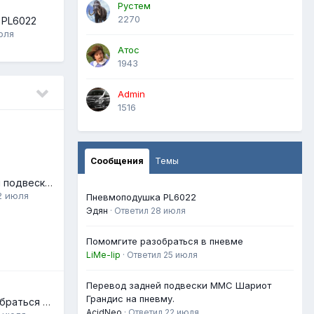
Рустем
2270
 PL6022
юля
Атос
1943
Admin
1516
Сообщения
Темы
Перевод задней подвески ММС Шариот Грандис на пневму.
2 июля
Пневмоподушка PL6022
Эдян
· Ответил
28 июля
Помомгите разобраться в пневме
LiMe-lip
· Ответил
25 июля
Перевод задней подвески ММС Шариот
Грандис на пневму.
Помомгите разобраться в пневме
AcidNeo
· Ответил
22 июля