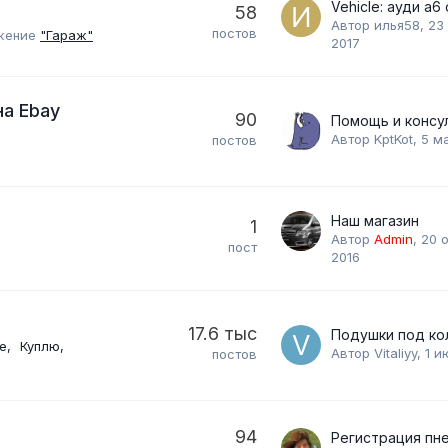
58
Автор
илья58
,
23
постов
ожение
"Гараж"
2017
на Ebay
90
Автор
KptKot
,
5 м
постов
Наш магазин
1
Автор
Admin
,
20 
пост
2016
17.6 тыс
е
Куплю
Автор
Vitaliyy
,
1 и
постов
94