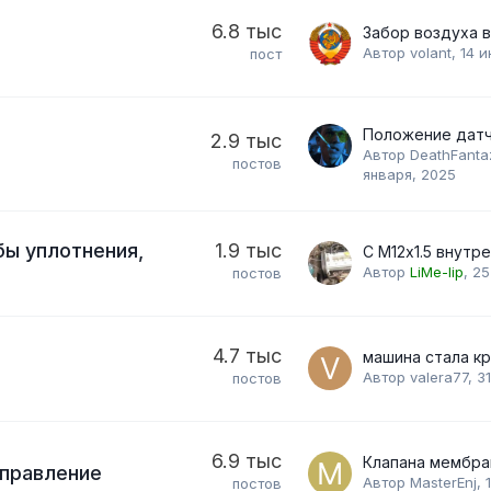
6.8 тыс
Автор
volant
,
14 и
пост
2.9 тыс
Автор
DeathFanta
постов
января, 2025
бы уплотнения,
1.9 тыс
Автор
LiMe-lip
,
25
постов
4.7 тыс
Автор
valera77
,
3
постов
6.9 тыс
управление
Автор
MasterEnj
,
постов