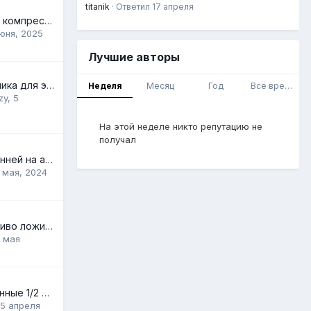
titanik
· Ответил
17 апреля
Забор воздуха в компрессор из штатного воздушного фильтра
юня, 2025
Лучшие авторы
Положение датчика для электронного манометра.
Неделя
Месяц
Год
Всё время
zy
,
5
На этой неделе никто репутацию не
получал
С М12х1.5 внутренней на автониппель
 мая, 2024
машина стала криво ложиться
1 мая
Клапана мембранные 1/2 DC24v
15 апреля