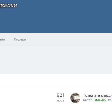
айн
Лидеры
931
Автор
LiMe-lip
,
12
пост