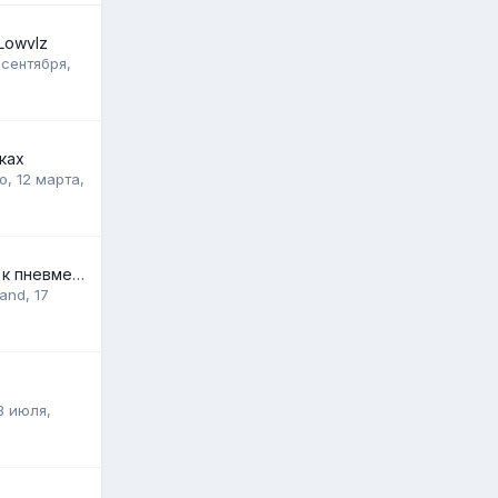
Lowvlz
 сентября,
ках
ro
,
12 марта,
Приятный бонус к пневме))))
mand
,
17
3 июля,