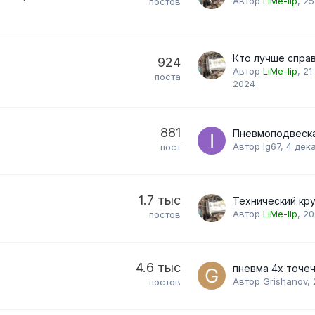
Автор
LiMe-lip
,
25
постов
924
Автор
LiMe-lip
,
21
поста
2024
881
Автор
Ig67
,
4 дек
пост
1.7 тыс
Технический кру
Автор
LiMe-lip
,
20
постов
4.6 тыс
Автор
Grishanov
,
постов