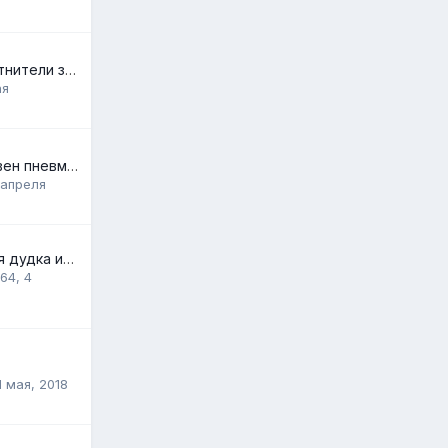
Резиновые уплотнители задних пневмо стоек
ая
тесла х 2020 равен пневмоподвеска задний левый датчик уровня дорожного просвета
 апреля
Четырёх голосая дудка из Китая.
l64
,
4
1 мая, 2018