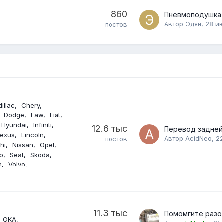
860
Пневмоподушка
Автор
Эдян
,
28 и
постов
illac
Chery
Dodge
Faw
Fiat
Hyundai
Infiniti
12.6 тыс
Lexus
Lincoln
Автор
AcidNeo
,
2
постов
hi
Nissan
Opel
b
Seat
Skoda
n
Volvo
11.3 тыс
ОКА