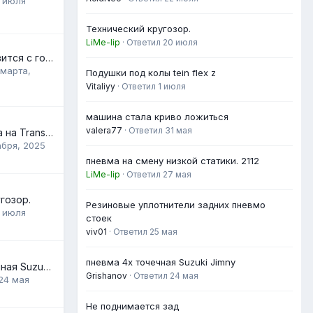
 июля
Технический кругозор.
LiMe-lip
· Ответил
20 июля
Кто лучше справится с горбатыми дорогами: пневмоподвеска или жесткая подвеска на бублях?
 марта,
Подушки под колы tein flex z
Vitaliyy
· Ответил
1 июля
машина стала криво ложиться
valera77
· Ответил
31 мая
Пневмоподвеска на Transporter T3
абря, 2025
пневма на смену низкой статики. 2112
LiMe-lip
· Ответил
27 мая
гозор.
Резиновые уплотнители задних пневмо
 июля
стоек
viv01
· Ответил
25 мая
пневма 4х точечная Suzuki Jimny
пневма 4х точечная Suzuki Jimny
Grishanov
· Ответил
24 мая
24 мая
Не поднимается зад