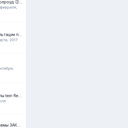
Vehicle: ауди а6 олроуд (2002)
 февраля,
Помощь и консультации по покупкам на Ebay
арта, 2017
октября,
Подушки под колы tein flex z
юля
Регистрация пневмы ЗАКОННО