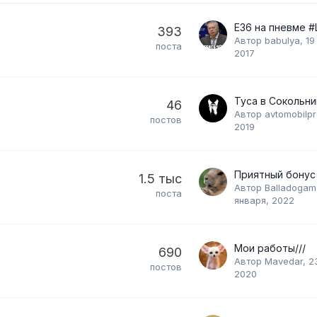
Е36 на пневме #
393
Автор
babulya
,
19
поста
2017
Туса в Сокольни
46
Автор
avtomobilp
постов
2019
1.5 тыс
Автор
Balladoga
поста
января, 2022
Мои работы///
690
Автор
Mavedar
,
2
постов
2020