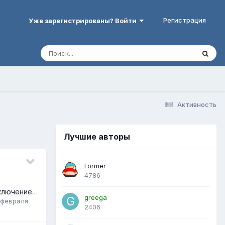
Регистрация
Уже зарегистрированы? Войти
Активность
Лучшие авторы
Former
4786
Помогите с подключением датчика высоты
greega
 февраля
2406