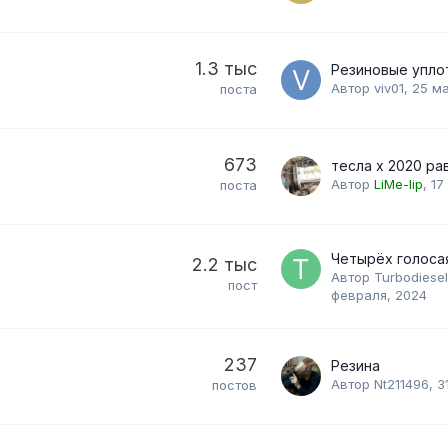
1.3 тыс
Автор
viv01
,
25 м
поста
673
Автор
LiMe-lip
,
17
поста
2.2 тыс
Автор
Turbodiese
пост
февраля, 2024
237
Резина
Автор
Nt211496
,
3
постов