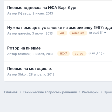
Пневмоподвеска на ИФА Вартбург
Автор
Ифавод
,
8 июня, 2013
Нужна помощь в установке на американку 1967года
(и ещё 5 )
Автор
garegin
,
3 июля, 2013
кит
америка
Ротор на пневме
(и ещё 1 )
Автор
fastmak
,
3 июля, 2013
RX-7
ротор
Пневмо на мотоцикле.
Автор
Shkor
,
28 апреля, 2013
Главная
Технические вопросы и решения
Иномарки
Проч