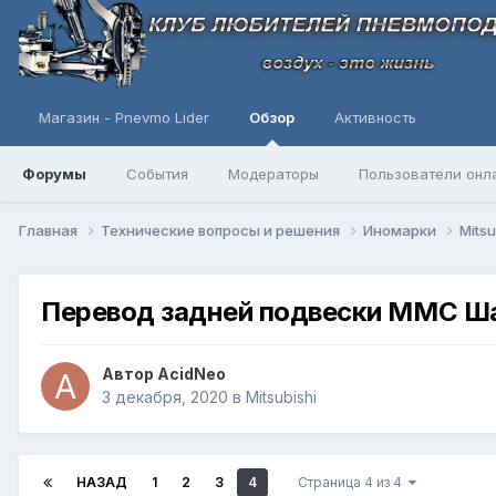
Магазин - Pnevmo Lider
Обзор
Активность
Форумы
События
Модераторы
Пользователи онл
Главная
Технические вопросы и решения
Иномарки
Mitsu
Перевод задней подвески ММС Ша
Автор
AcidNeo
3 декабря, 2020
в
Mitsubishi
НАЗАД
1
2
3
4
Страница 4 из 4