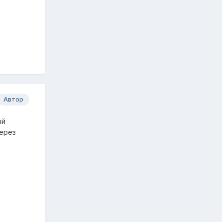
Автор
ый
через