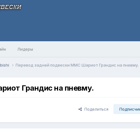
айн
Лидеры
bishi
Перевод задней подвески ММС Шариот Грандис на пневму.
риот Грандис на пневму.
Поделиться
Подписчи