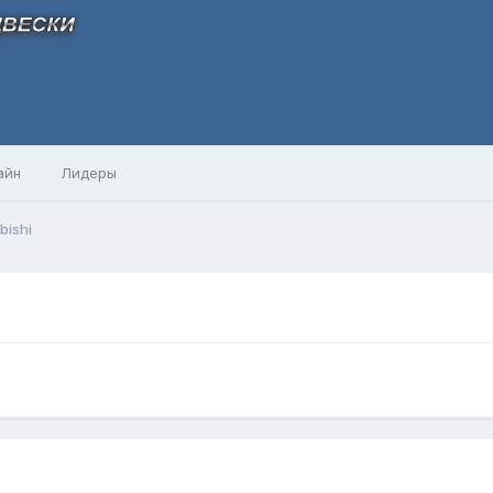
айн
Лидеры
bishi