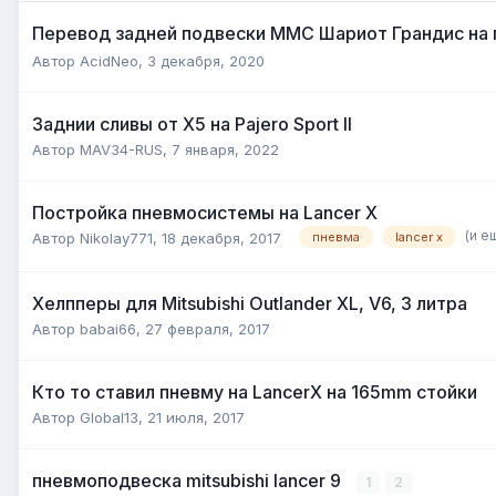
Перевод задней подвески ММС Шариот Грандис на 
Автор
AcidNeo
,
3 декабря, 2020
Заднии сливы от Х5 на Pajero Sport II
Автор
MAV34-RUS
,
7 января, 2022
Постройка пневмосистемы на Lancer X
(и е
Автор
Nikolay771
,
18 декабря, 2017
пневма
lancer x
Хелпперы для Mitsubishi Outlander XL, V6, 3 литра
Автор
babai66
,
27 февраля, 2017
Кто то ставил пневму на LancerX на 165mm стойки
Автор
Global13
,
21 июля, 2017
пневмоподвеска mitsubishi lancer 9
1
2