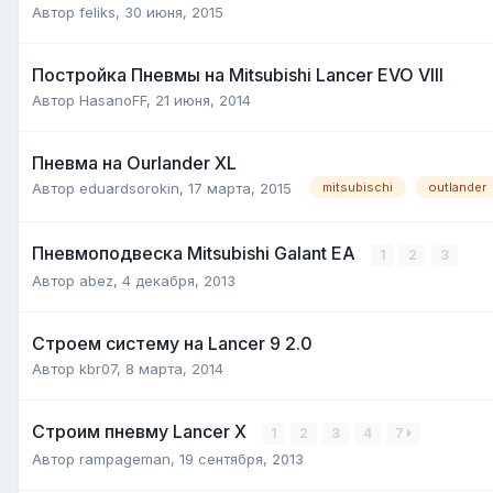
Автор
feliks
,
30 июня, 2015
Постройка Пневмы на Mitsubishi Lancer EVO VIII
Автор
HasanoFF
,
21 июня, 2014
Пневма на Ourlander XL
Автор
eduardsorokin
,
17 марта, 2015
mitsubischi
outlander
Пневмоподвеска Mitsubishi Galant EA
1
2
3
Автор
abez
,
4 декабря, 2013
Строем систему на Lancer 9 2.0
Автор
kbr07
,
8 марта, 2014
Строим пневму Lancer X
1
2
3
4
7
Автор
rampageman
,
19 сентября, 2013