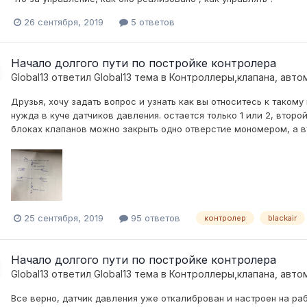
26 сентября, 2019
5 ответов
Начало долгого пути по постройке контролера
Global13
ответил
Global13
тема в
Контроллеры,клапана, авто
Друзья, хочу задать вопрос и узнать как вы относитесь к таком
нужда в куче датчиков давления. остается только 1 или 2, второ
блоках клапанов можно закрыть одно отверстие мономером, а вт
25 сентября, 2019
95 ответов
контролер
blackair
Начало долгого пути по постройке контролера
Global13
ответил
Global13
тема в
Контроллеры,клапана, авто
Все верно, датчик давления уже откалиброван и настроен на рабо