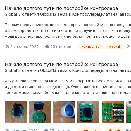
Начало долгого пути по постройке контролера
Global13
ответил
Global13
тема в
Контроллеры,клапана, авто
Почему сразу неизвестность, во первых со мной можно всегда п
одном городе,так что если и что то не получится то деньги верну
меня все в порядке, если бы их не было я бы и не писал, не десятк
(и
2 января, 2020
95 ответов
контролер
blackair
Начало долгого пути по постройке контролера
Global13
ответил
Global13
тема в
Контроллеры,клапана, авто
Хочу воспользоваться моментом и поздравить всех с новым год
и довести свои проекты до конца. Очень давно не писал сюда, н
продолжаем, самая большая задержка это ожидание печатных пла
(и
1 января, 2020
95 ответов
контролер
blackair