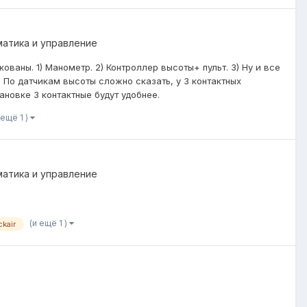
матика и управление
ованы. 1) Манометр. 2) Контроллер высоты+ пульт. 3) Ну и все
 По датчикам высоты сложно сказать, у 3 контактных
ановке 3 контактные будут удобнее.
 ещё 1 )
матика и управление
(и ещё 1 )
ckair