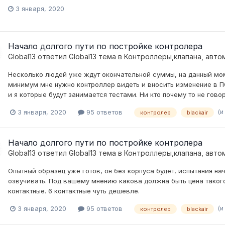
3 января, 2020
Начало долгого пути по постройке контролера
Global13
ответил
Global13
тема в
Контроллеры,клапана, авто
Несколько людей уже ждут окончательной суммы, на данный моме
минимум мне нужно контроллер видеть и вносить изменение в ПО 
и я которые будут занимается тестами. Ни кто почему то не говор
(и
3 января, 2020
95 ответов
контролер
blackair
Начало долгого пути по постройке контролера
Global13
ответил
Global13
тема в
Контроллеры,клапана, авто
Опытный образец уже готов, он без корпуса будет, испытания н
озвучивать. Под вашему мнению какова должна быть цена такого
контактные. 6 контактные чуть дешевле.
(и
3 января, 2020
95 ответов
контролер
blackair