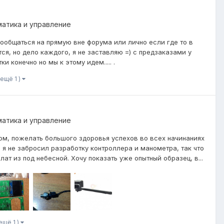
матика и управление
ообщаться на прямую вне форума или лично если где то в
тся, но дело каждого, я не заставляю =) с предзаказами у
и конечно но мы к этому идем..... .
 ещё 1 )
матика и управление
ом, пожелать большого здоровья успехов во всех начинаниях
о я не забросил разработку контроллера и манометра, так что
т из под небесной. Хочу показать уже опытный образец, в...
 ещё 1 )