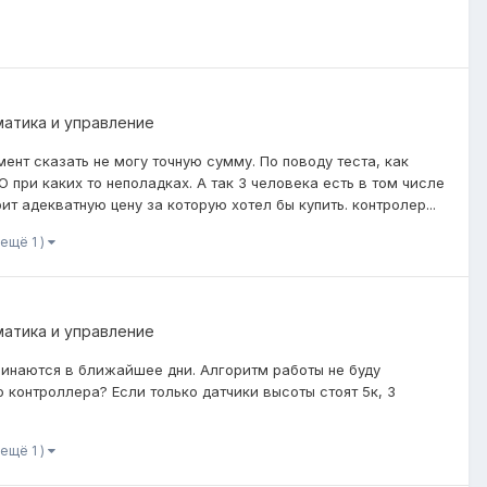
матика и управление
нт сказать не могу точную сумму. По поводу теста, как
при каких то неполадках. А так 3 человека есть в том числе
ит адекватную цену за которую хотел бы купить. контролер...
 ещё 1 )
матика и управление
ачинаются в ближайшее дни. Алгоритм работы не буду
 контроллера? Если только датчики высоты стоят 5к, 3
 ещё 1 )