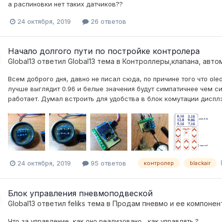
а распиновки нет таких датчиков??
24 октября, 2019
26 ответов
Начало долгого пути по постройке контролера
Global13
ответил
Global13
тема в
Контроллеры,клапана, авто
Всем доброго дня, давно не писал сюда, по причине того что oled 
лучше выглядит 0.96 и белые значения будут симпатичнее чем си
работает. Думал встроить для удобства в блок комутации дисплэй
24 октября, 2019
95 ответов
контролер
blackair
Блок управления пневмоподвеской
Global13
ответил
feliks
тема в
Продам пневмо и ее компонен
Что за управление, как оно реализовано , как управлять ?