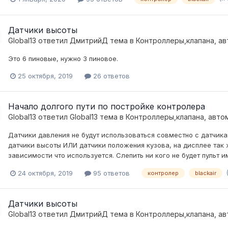
Датчики высоты
Global13
ответил
ДмитрийД
тема в
Контроллеры,клапана, ав
Это 6 пиновые, нужно 3 пиновое.
25 октября, 2019
26 ответов
Начало долгого пути по постройке контролера
Global13
ответил
Global13
тема в
Контроллеры,клапана, авто
Датчики давления не будут использоваться совместно с датчикам
датчики высоты ИЛИ датчики положения кузова, на дисплее так 
зависимости что используется. Слепить ни кого не будет пульт 
24 октября, 2019
95 ответов
контролер
blackair
Датчики высоты
Global13
ответил
ДмитрийД
тема в
Контроллеры,клапана, ав