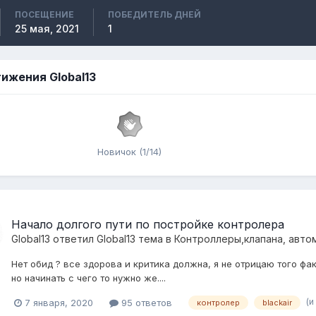
ПОСЕЩЕНИЕ
ПОБЕДИТЕЛЬ ДНЕЙ
25 мая, 2021
1
ижения Global13
Новичок (1/14)
Начало долгого пути по постройке контролера
Global13
ответил
Global13
тема в
Контроллеры,клапана, авто
Нет обид ? все здорова и критика должна, я не отрицаю того фак
но начинать с чего то нужно же....
(и
7 января, 2020
95 ответов
контролер
blackair