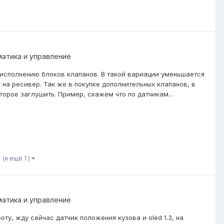
матика и управление
у исполнению блоков клапанов. В такой вариации уменьшается
й на ресивер. Так же в покупке дополнительных клапанов, в
орое заглушить. Пример, скажем что по датчикам...
(и ещё 1 )
матика и управление
ту, жду сейчас датчик положения кузова и oled 1.3, на