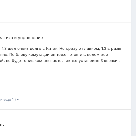
матика и управление
1.3 шел очень долго с Китая. Но сразу о главном, 1.3 в разы
ние. По блоку комутации он тоже готов и в целом все
, но будет слишком аляписто, так же установил 3 кнопки...
(и ещё 1 )
ты