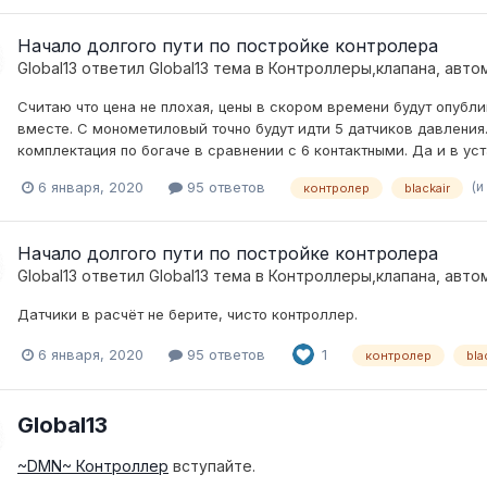
Начало долгого пути по постройке контролера
Global13
ответил
Global13
тема в
Контроллеры,клапана, авто
Считаю что цена не плохая, цены в скором времени будут опублик
вместе. С монометиловый точно будут идти 5 датчиков давления.
комплектация по богаче в сравнении с 6 контактными. Да и в уст
(и
6 января, 2020
95 ответов
контролер
blackair
Начало долгого пути по постройке контролера
Global13
ответил
Global13
тема в
Контроллеры,клапана, авто
Датчики в расчёт не берите, чисто контроллер.
6 января, 2020
95 ответов
1
контролер
bla
Global13
~DMN~ Контроллер
вступайте.