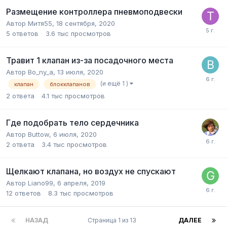
Размещение контроллера пневмоподвески
Автор
Митя55
,
18 сентября, 2020
5
ответов
3.6 тыс
просмотров
Травит 1 клапан из-за посадочного места
Автор
Bo_ny_a
,
13 июля, 2020
(и ещё 1 )
клапан
блокклапанов
2
ответа
4.1 тыс
просмотров
Где подобрать тело сердечника
Автор
Buttow
,
6 июля, 2020
2
ответа
3.4 тыс
просмотров
Щелкают клапана, но воздух не спускают
Автор
Liano99
,
6 апреля, 2019
12
ответов
8.3 тыс
просмотров
НАЗАД
Страница 1 из 13
ДАЛЕЕ