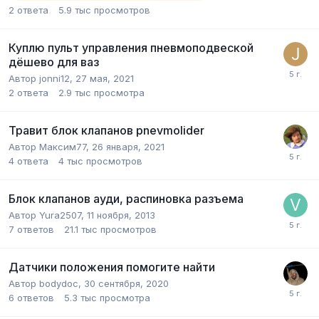
2
ответа
5.9 тыс
просмотров
Куплю пульт управления пневмоподвеской
дёшево для ваз
Автор
jonni12
,
27 мая, 2021
2
ответа
2.9 тыс
просмотра
Травит блок клапанов pnevmolider
Автор
Максим77
,
26 января, 2021
4
ответа
4 тыс
просмотров
Блок клапанов ауди, распиновка разъема
Автор
Yura2507
,
11 ноября, 2013
7
ответов
21.1 тыс
просмотров
Датчики положения помогите найти
Автор
bodydoc
,
30 сентября, 2020
6
ответов
5.3 тыс
просмотра