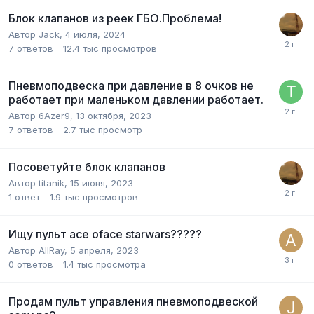
Блок клапанов из реек ГБО.Проблема!
Автор
Jack
,
4 июля, 2024
7
ответов
12.4 тыс
просмотров
Пневмоподвеска при давление в 8 очков не
работает при маленьком давлении работает.
Автор
6Azer9
,
13 октября, 2023
7
ответов
2.7 тыс
просмотр
Посоветуйте блок клапанов
Автор
titanik
,
15 июня, 2023
1
ответ
1.9 тыс
просмотров
Ищу пульт ace oface starwars?????
Автор
AllRay
,
5 апреля, 2023
0
ответов
1.4 тыс
просмотра
Продам пульт управления пневмоподвеской