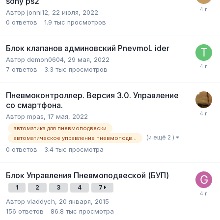
sony ps2
Автор
jonni12
,
22 июля, 2022
0
ответов
1.9 тыс
просмотров
Блок клапанов админовский PnevmoL ider
Автор
demon0604
,
29 мая, 2022
7
ответов
3.3 тыс
просмотров
Пневмоконтроллер. Версия 3.0. Управление
со смартфона.
Автор
mpas
,
17 мая, 2022
автоматика для пневмоподвески
(и ещё 2 )
автоматическое управление пневмоподвеской
0
ответов
3.4 тыс
просмотра
Блок Управления Пневмоподвеской (БУП)
1
2
3
4
7
Автор
vladdych
,
20 января, 2015
156
ответов
86.8 тыс
просмотра