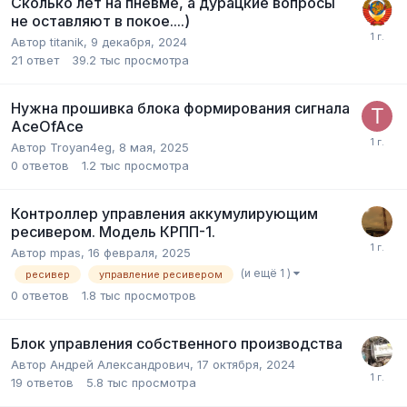
Сколько лет на пневме, а дурацкие вопросы
не оставляют в покое....)
Автор
titanik
,
9 декабря, 2024
21
ответ
39.2 тыс
просмотра
Нужна прошивка блока формирования сигнала
AceOfAce
Автор
Troyan4eg
,
8 мая, 2025
0
ответов
1.2 тыс
просмотра
Контроллер управления аккумулирующим
ресивером. Модель КРПП-1.
Автор
mpas
,
16 февраля, 2025
(и ещё 1 )
ресивер
управление ресивером
0
ответов
1.8 тыс
просмотров
Блок управления собственного производства
Автор
Андрей Александрович
,
17 октября, 2024
19
ответов
5.8 тыс
просмотра