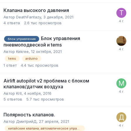
Клапана высокого давления
Автор
DeathFantazy
,
3 декабря, 2021
4
ответа
2.6 тыс
просмотров
Блок управления
блок управления
пневмоподвеской и tems
Автор
Kekree
,
12 октября, 2021
tems
arduino
1
ответ
4.4 тыс
просмотров
Airlift autopilot v2 проблема с блоком
клапанов/датчик воздуха
Автор
Krll
,
4 ноября, 2016
5
ответов
5.7 тыс
просмотров
Полярность клапанов.
Автор
ДмитрийД
,
27 апреля, 2021
китайские клапана; автоматическое управление пневмоподвеской