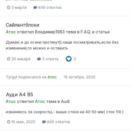
3 марта
649 ответов
Сайлентблоки
Атос
ответил
Владимир1983
тема в
F.A.Q. и статьи
Думаю и до осени протянут)),чаще посматривать,если без
изменений,то можно и оставить
30 января
3 ответа
2
Tyrgyt
подписался на
Атос
15 октября, 2025
Ауди А4 B5
Атос
ответил
Атос
тема в
Audi
извиняюсь за скорость),- выше стока на 40-50 мм( сток 110 )
15 мая, 2025
649 ответов