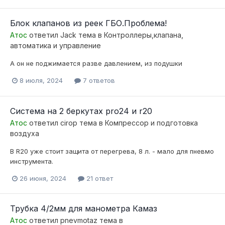
Блок клапанов из реек ГБО.Проблема!
Атос
ответил
Jack
тема в
Контроллеры,клапана,
автоматика и управление
А он не поджимается разве давлением, из подушки
8 июля, 2024
7 ответов
Система на 2 беркутах pro24 и r20
Атос
ответил
cirop
тема в
Компресcор и подготовка
воздуха
В R20 уже стоит защита от перегрева, 8 л. - мало для пневмо
инструмента.
26 июня, 2024
21 ответ
Трубка 4/2мм для манометра Камаз
Атос
ответил
pnevmotaz
тема в