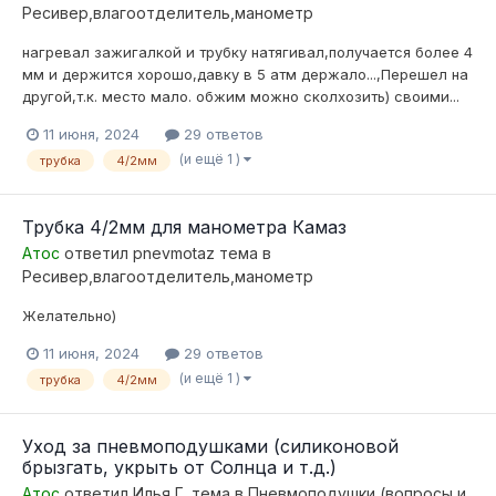
Ресивер,влагоотделитель,манометр
нагревал зажигалкой и трубку натягивал,получается более 4
мм и держится хорошо,давку в 5 атм держало...,Перешел на
другой,т.к. место мало. обжим можно сколхозить) своими...
11 июня, 2024
29 ответов
(и ещё 1 )
трубка
4/2мм
Трубка 4/2мм для манометра Камаз
Атос
ответил
pnevmotaz
тема в
Ресивер,влагоотделитель,манометр
Желательно)
11 июня, 2024
29 ответов
(и ещё 1 )
трубка
4/2мм
Уход за пневмоподушками (силиконовой
брызгать, укрыть от Солнца и т.д.)
Атос
ответил
Илья Г.
тема в
Пневмоподушки (вопросы и