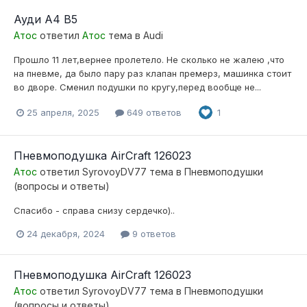
Ауди А4 B5
Атос
ответил
Атос
тема в
Audi
Прошло 11 лет,вернее пролетело. Не сколько не жалею ,что
на пневме, да было пару раз клапан премерз, машинка стоит
во дворе. Сменил подушки по кругу,перед вообще не...
25 апреля, 2025
649 ответов
1
Пневмоподушка AirCraft 126023
Атос
ответил
SyrovoyDV77
тема в
Пневмоподушки
(вопросы и ответы)
Спасибо - справа снизу сердечко)..
24 декабря, 2024
9 ответов
Пневмоподушка AirCraft 126023
Атос
ответил
SyrovoyDV77
тема в
Пневмоподушки
(вопросы и ответы)