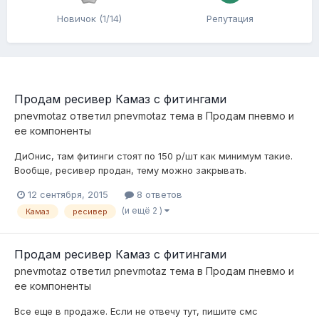
Новичок (1/14)
Репутация
Продам ресивер Камаз с фитингами
pnevmotaz
ответил
pnevmotaz
тема в
Продам пневмо и
ее компоненты
ДиОнис, там фитинги стоят по 150 р/шт как минимум такие.
Вообще, ресивер продан, тему можно закрывать.
12 сентября, 2015
8 ответов
(и ещё 2 )
Камаз
ресивер
Продам ресивер Камаз с фитингами
pnevmotaz
ответил
pnevmotaz
тема в
Продам пневмо и
ее компоненты
Все еще в продаже. Если не отвечу тут, пишите смс