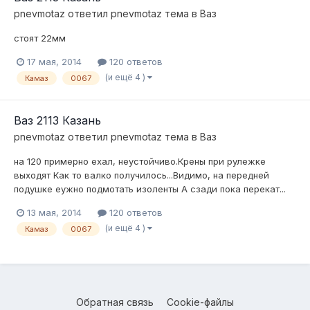
pnevmotaz
ответил
pnevmotaz
тема в
Ваз
стоят 22мм
17 мая, 2014
120 ответов
(и ещё 4 )
Камаз
0067
Ваз 2113 Казань
pnevmotaz
ответил
pnevmotaz
тема в
Ваз
на 120 примерно ехал, неустойчиво.Крены при рулежке
выходят Как то валко получилось...Видимо, на передней
подушке еужно подмотать изоленты А сзади пока перекат...
13 мая, 2014
120 ответов
(и ещё 4 )
Камаз
0067
Обратная связь
Cookie-файлы