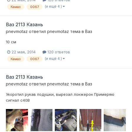
(и ещё 4 )
Камаз
0067
Ваз 2113 Казань
pnevmotaz
ответил
pnevmotaz
тема в
Ваз
10 см
22 мая, 2014
120 ответов
(и ещё 4 )
Камаз
0067
Ваз 2113 Казань
pnevmotaz
ответил
pnevmotaz
тема в
Ваз
Укоротил рукав подушки, вырезал лонжерон Примеряю
сигнал с40В