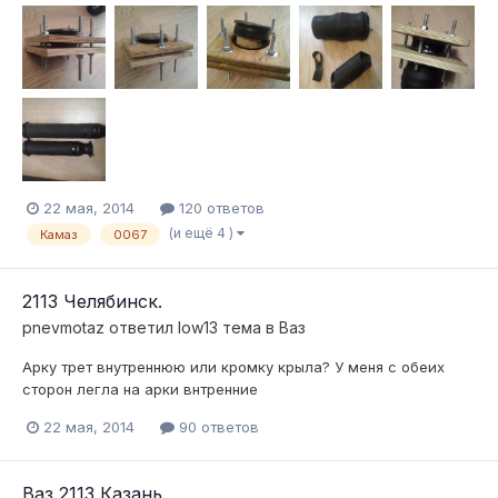
22 мая, 2014
120 ответов
(и ещё 4 )
Камаз
0067
2113 Челябинск.
pnevmotaz
ответил
low13
тема в
Ваз
Арку трет внутреннюю или кромку крыла? У меня с обеих
сторон легла на арки внтренние
22 мая, 2014
90 ответов
Ваз 2113 Казань