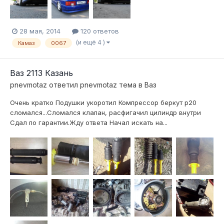
28 мая, 2014
120 ответов
(и ещё 4 )
Камаз
0067
Ваз 2113 Казань
pnevmotaz
ответил
pnevmotaz
тема в
Ваз
Очень кратко Подушки укоротил Компрессор беркут р20
сломался...Сломался клапан, расфигачил цилиндр внутри
Сдал по гарантии.Жду ответа Начал искать на...