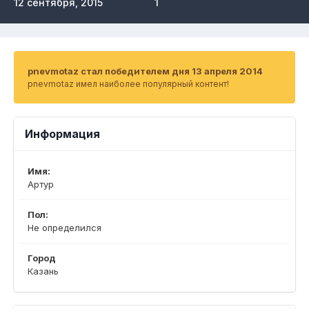
12 сентября, 2015
1
pnevmotaz стал победителем дня 13 апреля 2014
pnevmotaz имел наиболее популярный контент!
Информация
Имя:
Артур
Пол:
Не определился
Город
Казань