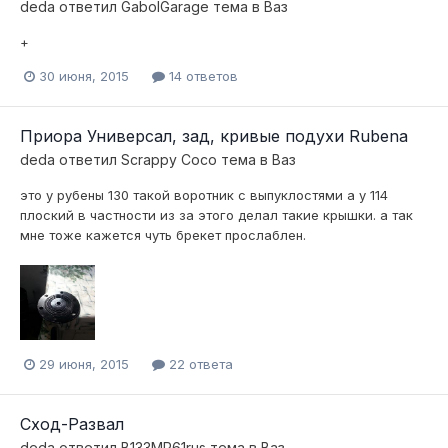
deda
ответил
GabolGarage
тема в
Ваз
+
30 июня, 2015
14 ответов
Приора Универсал, зад, кривые подухи Rubena
deda
ответил
Scrappy Coco
тема в
Ваз
это у рубены 130 такой воротник с выпуклостями а у 114
плоский в частности из за этого делал такие крышки. а так
мне тоже кажется чуть брекет прослаблен.
29 июня, 2015
22 ответа
Сход-Развал
deda
ответил
B133MP61rus
тема в
Ваз