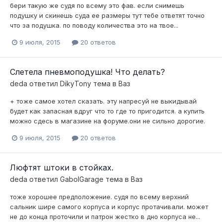
бери такую же судя по всему это фав. если снимешь
подушку и скинешь суда ее размеры тут тебе ответят точно
что за подушка. по поводу количества это на твое...
9 июля, 2015
20 ответов
Слетела пневмоподушка! Что делать?
deda
ответил
DikyTony
тема в
Ваз
+ тоже самое хотел сказать. эту напресуй не выкидывай
будет как запасная вдруг что то где то пригодится. а купить
можно сдесь в магазине на форуме.они не сильно дорогие.
9 июля, 2015
20 ответов
Люфтят штоки в стойках.
deda
ответил
GabolGarage
тема в
Ваз
тоже хорошее предположение. судя по всему верхний
сальник шире самого корпуса и корпус протачивали. может
не до конца проточили и патрон жестко в дно корпуса не...