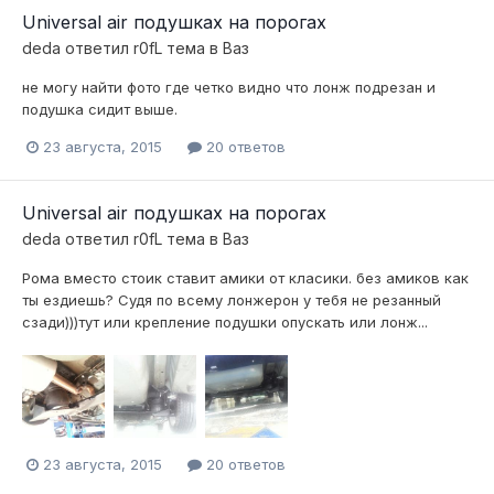
Universal air подушках на порогах
deda
ответил
r0fL
тема в
Ваз
не могу найти фото где четко видно что лонж подрезан и
подушка сидит выше.
23 августа, 2015
20 ответов
Universal air подушках на порогах
deda
ответил
r0fL
тема в
Ваз
Рома вместо стоик ставит амики от класики. без амиков как
ты ездиешь? Судя по всему лонжерон у тебя не резанный
сзади)))тут или крепление подушки опускать или лонж...
23 августа, 2015
20 ответов