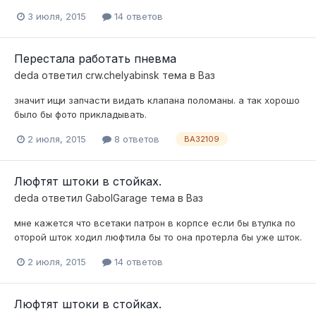
3 июля, 2015
14 ответов
Перестала работать пневма
deda
ответил
crw.chelyabinsk
тема в
Ваз
значит ищи запчасти видать клапана поломаны. а так хорошо
было бы фото прикладывать.
2 июля, 2015
8 ответов
ВАЗ2109
Люфтят штоки в стойках.
deda
ответил
GabolGarage
тема в
Ваз
мне кажется что всетаки патрон в корпсе если бы втулка по
оторой шток ходил люфтила бы то она протерла бы уже шток.
2 июля, 2015
14 ответов
Люфтят штоки в стойках.