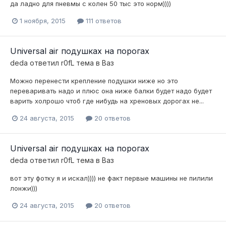
да ладно для пневмы с колен 50 тыс это норм))))
1 ноября, 2015
111 ответов
Universal air подушках на порогах
deda
ответил
r0fL
тема в
Ваз
Можно перенести крепление подушки ниже но это
переваривать надо и плюс она ниже балки будет надо будет
варить холрошо чтоб где нибудь на хреновых дорогах не...
24 августа, 2015
20 ответов
Universal air подушках на порогах
deda
ответил
r0fL
тема в
Ваз
вот эту фотку я и искал)))) не факт первые машины не пилили
лонжи)))
24 августа, 2015
20 ответов