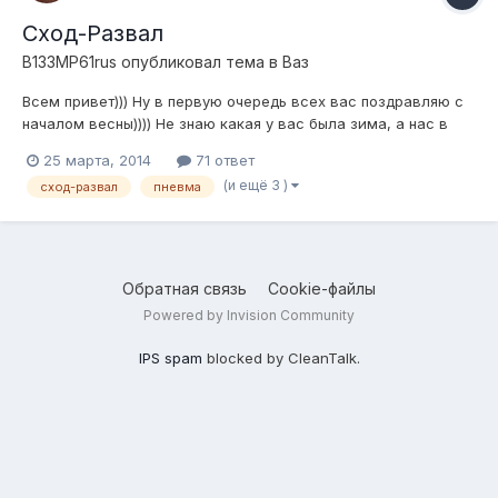
Сход-Развал
B133MP61rus
опубликовал тема в
Ваз
Всем привет))) Ну в первую очередь всех вас поздравляю с
началом весны)))) Не знаю какая у вас была зима, а нас в
Ростове потрепало))) Ближе к теме, поднимаю такую тему
25 марта, 2014
71 ответ
как СХОД-РАЗВАЛ, потому что за зиму съело передние
(и ещё 3 )
сход-развал
пневма
колеса напрочь, как лучше выставить? самое частое
положение почти в самом полу...
Обратная связь
Cookie-файлы
Powered by Invision Community
IPS spam
blocked by CleanTalk.