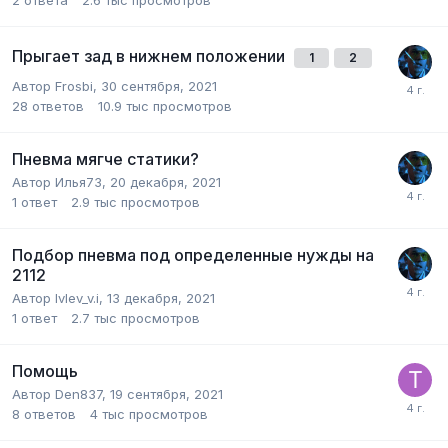
2
ответа
2.6 тыс
просмотров
Прыгает зад в нижнем положении
1
2
Автор
Frosbi
,
30 сентября, 2021
28
ответов
10.9 тыс
просмотров
Пневма мягче статики?
Автор
Илья73
,
20 декабря, 2021
1
ответ
2.9 тыс
просмотров
Подбор пневма под определенные нужды на
2112
Автор
Ivlev_v.i
,
13 декабря, 2021
1
ответ
2.7 тыс
просмотров
Помощь
Автор
Den837
,
19 сентября, 2021
8
ответов
4 тыс
просмотров