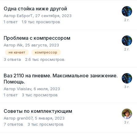
Одна стойка ниже другой
Автор
Ea5porT
,
27 сентября, 2023
1
ответ
1.9 тыс
просмотров
Проблема с компрессором
Автор
iNk
,
25 августа, 2023
не качает
компрессор
3
ответа
2.6 тыс
просмотров
Ваз 2110 на пневме. Максимальное занижение.
Помощь.
Автор
Vlaislav
,
6 июля, 2023
1
ответ
3 тыс
просмотров
Советы по комплектующим
Автор
gren007
,
5 января, 2023
7
ответов
3 тыс
просмотров