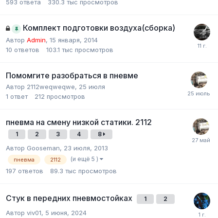
593
ответа
330.3 тыс
просмотров
Комплект подготовки воздуха(сборка)
Автор
Admin
,
15 января, 2014
10
ответов
103.1 тыс
просмотров
Помомгите разобраться в пневме
Автор
2112weqweqwe
,
25 июля
1
ответ
212
просмотров
пневма на смену низкой статики. 2112
1
2
3
4
8
Автор
Gooseman
,
23 июля, 2013
(и ещё 5 )
пневма
2112
197
ответов
89.3 тыс
просмотров
Стук в передних пневмостойках
1
2
Автор
viv01
,
5 июня, 2024