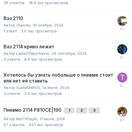
26
ответов
18.8 тыс
просмотров
Ваз 2110
Автор
Vlaislav
,
30 ноября, 2024
1
ответ
3.6 тыс
просмотра
Ваз 2114 криво лежит
Автор
Lada2114portwine
,
24 сентября, 2024
3
ответа
8.8 тыс
просмотров
Хотелось бы узнать побольше о пневме стоит
или нет её ставить
Автор
Sueta124RUS
,
14 июля, 2024
3
ответа
2.4 тыс
просмотров
Пневмо 2114 Р810СЕ|190
1
2
3
Автор
MulTIPlayer
,
11 июля, 2014
67
ответов
43.1 тыс
просмотр