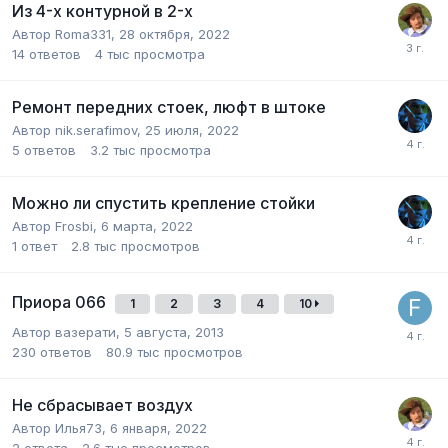
Из 4-х контурной в 2-х
Автор
Roma331
,
28 октября, 2022
14
ответов
4 тыс
просмотра
Ремонт передних стоек, люфт в штоке
Автор
nik.serafimov
,
25 июля, 2022
5
ответов
3.2 тыс
просмотра
Можно ли спустить крепление стойки
Автор
Frosbi
,
6 марта, 2022
1
ответ
2.8 тыс
просмотров
Приора 066
1
2
3
4
10
Автор
вазерати
,
5 августа, 2013
230
ответов
80.9 тыс
просмотров
Не сбрасывает воздух
Автор
Илья73
,
6 января, 2022