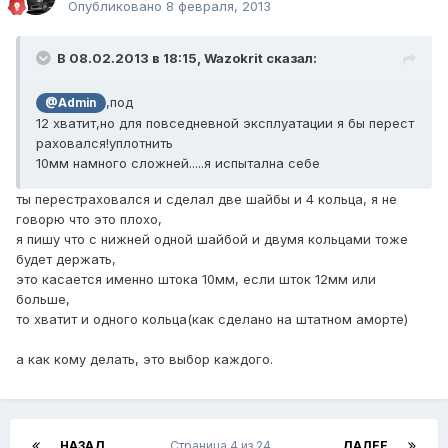
Опубликовано
8 февраля, 2013
В 08.02.2013 в 18:15, Wazokrit сказал:
,под
@Admin
12 хватит,но для повседневной эксплуатации я бы перест
раховался!уплотнить
10мм намного сложней.....я испытална себе
ты перестраховался и сделал две шайбы и 4 кольца, я не
говорю что это плохо,
я пишу что с нижней одной шайбой и двумя кольцами тоже
будет держать,
это касается именно штока 10мм, если шток 12мм или
больше,
то хватит и одного кольца(как сделано на штатном аморте)
а как кому делать, это выбор каждого.
НАЗАД
Страница 4 из 24
ДАЛЕЕ