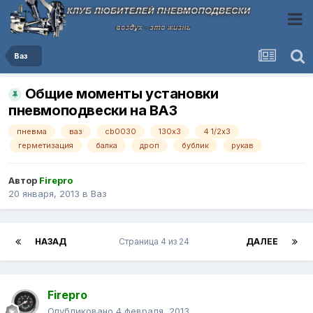
Ваз
Общие моменты установки
пневмоподвески на ВАЗ
пневма
ваз
cb0030
130х3
4 1/2х3
герметизация
балка
дроп
бублик
рукав
Автор
Firepro
20 января, 2013
в
Ваз
НАЗАД
Страница 4 из 24
ДАЛЕЕ
Firepro
Опубликовано
4 февраля, 2013