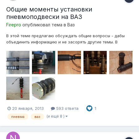
Общие моменты установки
пневмоподвески на ВАЗ
Firepro
опубликовал тема в
Ваз
В этой теме предлагаю обсуждать общие вопросы - дабы
объединить информацию и не засорять другие темы. В
дальнейшем возможен вариант создания FAQ по данной
теме, где будут отражены готовые решения по установке. Из
общей массы установок можно выделить два варианта
подушек. Это подушка Ск...
20 января, 2013
593 ответа
1
(и ещё 8 )
пневма
ваз