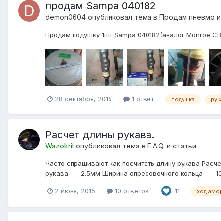
продам Sampa 040182
demon0604
опубликовал тема в
Продам пневмо и
Продам подушку 1шт Sampa 040182(аналог Monroe CB0
28 сентября, 2015
1 ответ
подушка
рук
Расчет длины рукава.
Wazokrit
опубликовал тема в
F.A.Q. и статьи
Часто спрашивают как посчитать длину рукава Расч
рукава --- 2.5мм Ширина опресовочного кольца --- 10
2 июня, 2015
10 ответов
11
ход амо