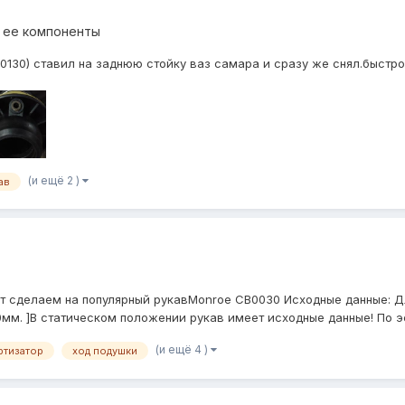
 ее компоненты
130) ставил на заднюю стойку ваз самара и сразу же снял.быстро
(и ещё 2 )
ав
ет сделаем на популярный рукавMonroe CB0030 Исходные данные: Д
мм. ]В статическом положении рукав имеет исходные данные! По эски
(и ещё 4 )
ртизатор
ход подушки