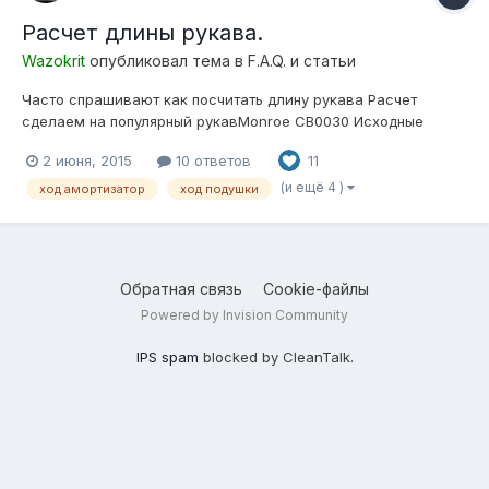
Расчет длины рукава.
Wazokrit
опубликовал тема в
F.A.Q. и статьи
Часто спрашивают как посчитать длину рукава Расчет
сделаем на популярный рукавMonroe CB0030 Исходные
данные: Длинна рукава --- 200мм Диаметр рукава --- 80мм
2 июня, 2015
10 ответов
11
Толщина рукава --- 2.5мм Ширина опресовочного кольца ---
10мм. ]В статическом положении рукав имеет исходные
(и ещё 4 )
ход амортизатор
ход подушки
данные! По эскизу, видно, что п...
Обратная связь
Cookie-файлы
Powered by Invision Community
IPS spam
blocked by CleanTalk.