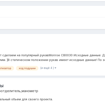
ет сделаем на популярный рукавMonroe CB0030 Исходные данные: Д
мм. ]В статическом положении рукав имеет исходные данные! По эски
(и ещё 4 )
ртизатор
ход подушки
мы
оотделитель,манометр
альный обьем для своего проекта.