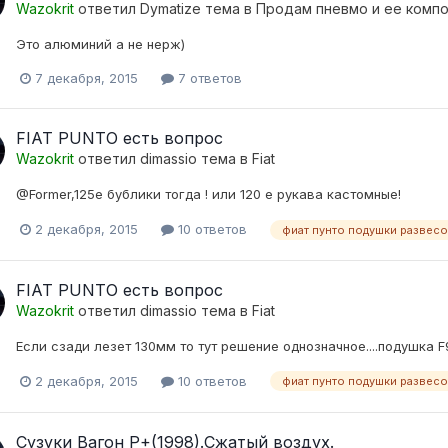
Wazokrit
ответил
Dymatize
тема в
Продам пневмо и ее комп
Это алюминий а не нерж)
7 декабря, 2015
7 ответов
FIAT PUNTO есть вопрос
Wazokrit
ответил
dimassio
тема в
Fiat
@Former,125е бублики тогда ! или 120 е рукава кастомные!
2 декабря, 2015
10 ответов
фиат пунто подушки развесо
FIAT PUNTO есть вопрос
Wazokrit
ответил
dimassio
тема в
Fiat
Если сзади лезет 130мм то тут решение однозначное....подушка F9
2 декабря, 2015
10 ответов
фиат пунто подушки развесо
Сузуки Вагон Р+(1998).Сжатый воздух.