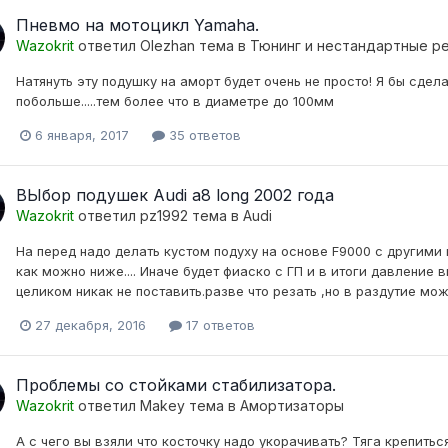
Пневмо на мотоцикл Yamaha.
Wazokrit
ответил
Olezhan
тема в
Тюнинг и нестандартные р
Натянуть эту подушку на аморт будет очень не просто! Я бы сд
побольше.....тем более что в диаметре до 100мм
6 января, 2017
35 ответов
ВЫбор подушек Audi a8 long 2002 года
Wazokrit
ответил
pz1992
тема в
Audi
На перед надо делать кустом подуху на основе F9000 с другими
как можно ниже.... Иначе будет фиаско с ГП и в итоги давление 
целиком никак не поставить.разве что резать ,но в раздутие можн
27 декабря, 2016
17 ответов
Проблемы со стойками стабилизатора.
Wazokrit
ответил
Makey
тема в
Амортизаторы
А с чего вы взяли что косточку надо укорачивать? Тяга крепитьс