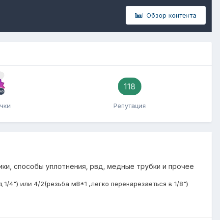
Обзор контента
й
118
чки
Репутация
ики, способы уплотнения, рвд, медные трубки и прочее
1/4") или 4/2(резьба м8*1 ,легко перенарезаеться в 1/8")