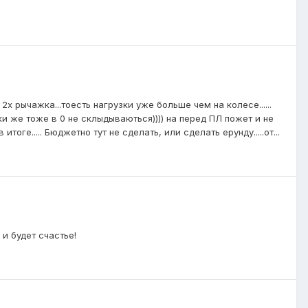
х рычажка...тоесть нагрузки уже больше чем на колесе......
ики же тоже в 0 не склыдываються)))) на перед ПЛ пожет и не
 итоге..... Бюджетно тут не сделать, или сделать ерунду.....от...
и будет счастье!