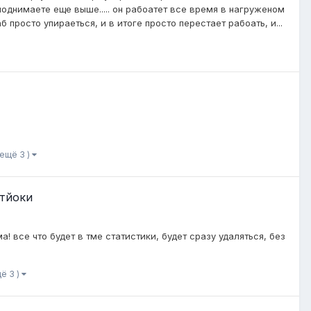
поднимаете еще выше..... он рабоатет все время в нагруженом
б просто упираеться, и в итоге просто перестает рабоать, и...
 ещё 3 )
Стйоки
 все что будет в тме статистики, будет сразу удаляться, без
щё 3 )