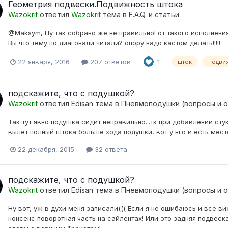
Геометрия подвески.Подвижность штока
Wazokrit
ответил
Wazokrit
тема в
F.A.Q. и статьи
@Maksym, Ну так собрано же не правильно! от такого исполнения
Вы что тему по диагонали читали? опору надо кастом делать!!!!!
22 января, 2016
207 ответов
1
шток
подви
подскажите, что с подушкой?
Wazokrit
ответил
Edisan
тема в
Пневмоподушки (вопросы и 
Так тут явно подушка сидит неправильно...тк при добавлении сту
вылет полный штока больше хода подушки, вот у нго и есть мест
22 декабря, 2015
32 ответа
подскажите, что с подушкой?
Wazokrit
ответил
Edisan
тема в
Пневмоподушки (вопросы и 
Ну вот, уж в духи меня записали((( Если я не ошибаюсь и все виж
нонсенс поворотная часть на сайлентах! Или это задняя подвеска