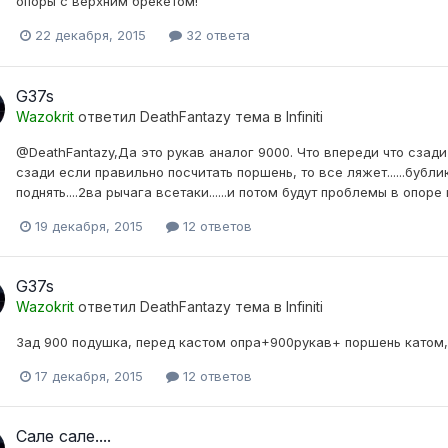
опоры с верхним брекетом!
22 декабря, 2015
32 ответа
G37s
Wazokrit
ответил
DeathFantazy
тема в
Infiniti
@DeathFantazy,Да это рукав аналог 9000. Что впереди что сзади 2
сзади если правильно посчитать поршень, то все ляжет......бубл
поднять....2ва рычага всетаки......и потом будут проблемы в опоре в
19 декабря, 2015
12 ответов
G37s
Wazokrit
ответил
DeathFantazy
тема в
Infiniti
Зад 900 подушка, перед кастом опра+900рукав+ поршень катом, 
17 декабря, 2015
12 ответов
Сале сале....