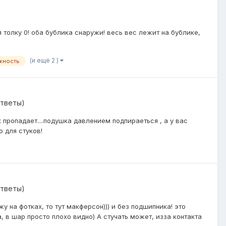
 толку 0! оба бублика снаружи! весь вес лежит на бублике,
(и ещё 2 )
жность
ответы)
к пропадает....подушка давлением подпираеться , а у вас
о для стуков!
ответы)
у на фотках, то тут макферсон))) и без подшипника! это
, в шар просто плохо видно) А стучать может, изза контакта