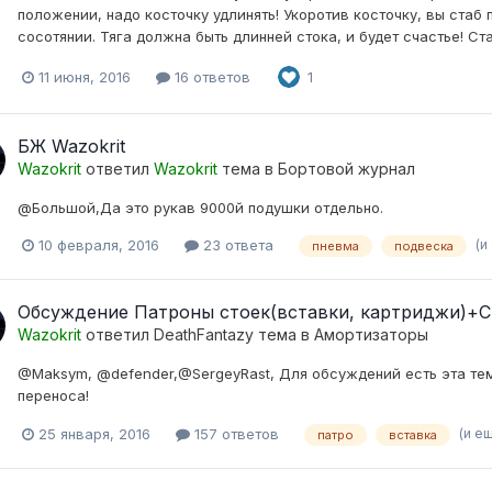
положении, надо косточку удлинять! Укоротив косточку, вы стаб 
сосотянии. Тяга должна быть длинней стока, и будет счастье! Ста
11 июня, 2016
16 ответов
1
БЖ Wazokrit
Wazokrit
ответил
Wazokrit
тема в
Бортовой журнал
@Большой,Да это рукав 9000й подушки отдельно.
(и
10 февраля, 2016
23 ответа
пневма
подвеска
Обсуждение Патроны стоек(вставки, картриджи)+
Wazokrit
ответил
DeathFantazy
тема в
Амортизаторы
@Maksym, @defender,@SergeyRast, Для обсуждений есть эта тема!
переноса!
(и е
25 января, 2016
157 ответов
патро
вставка