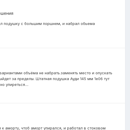
ешения
елал подушку с большим поршнем, и набрал обьема
 вариантами объёма не набрать.заменять место и опускать
выйдет за пределы. Штатная подушка Ауди 145 мм 1е06 тут
о упиреться....
я к аморту, чтоб аморт упирался, и работал в стоковом