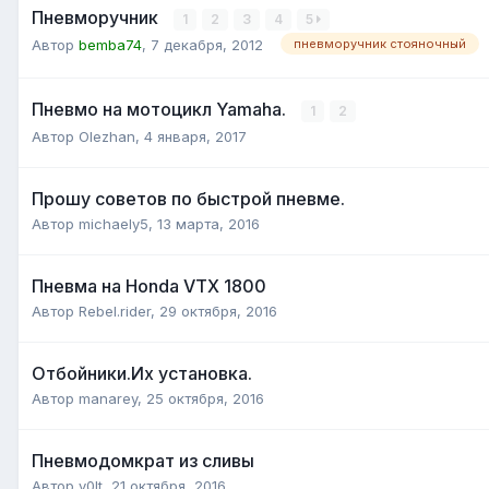
Пневморучник
1
2
3
4
5
Автор
bemba74
,
7 декабря, 2012
пневморучник стояночный
Пневмо на мотоцикл Yamaha.
1
2
Автор
Olezhan
,
4 января, 2017
Прошу советов по быстрой пневме.
Автор
michaely5
,
13 марта, 2016
Пневма на Honda VTX 1800
Автор
Rebel.rider
,
29 октября, 2016
Отбойники.Их установка.
Автор
manarey
,
25 октября, 2016
Пневмодомкрат из сливы
Автор
v0lt
,
21 октября, 2016