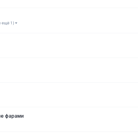
и ещё 1 )
ие фарами