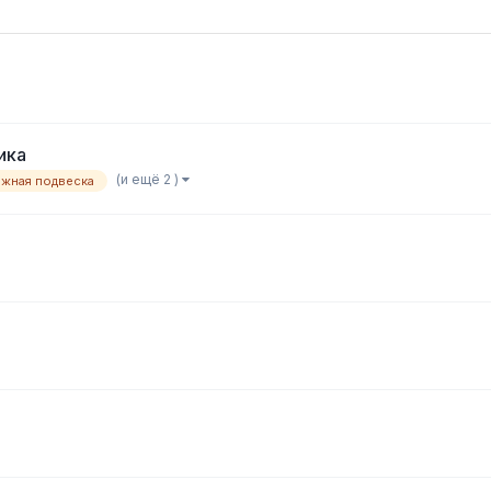
ика
(и ещё 2 )
жная подвеска