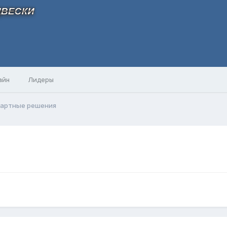
айн
Лидеры
дартные решения