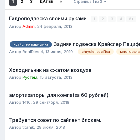
1
2
3
ДАЛЕЕ
Страница 1 из 3
Гидроподвеска своими руками
1
2
3
4
6
Автор
Admin
,
24 февраля, 2013
Задняя подвеска Крайслер Пациф
крайслер пацифика
Автор
RealDiesel
,
13 июля, 2019
chrysler pacifica
многорыча
Холодильник на сжатом воздухе
Автор
Рустем
,
15 августа, 2013
амортизаторы для компа(за 60 рублей)
Автор
1410
,
29 сентября, 2018
Требуется совет по сайлент блокам.
Автор
titanik
,
29 июля, 2018