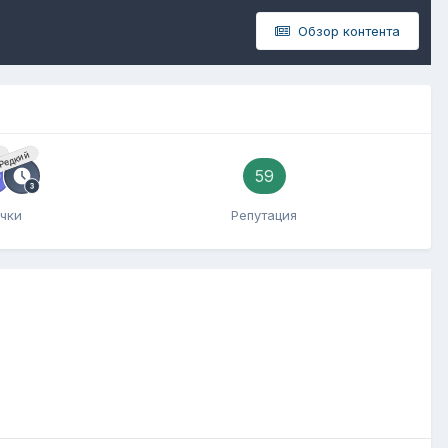
Обзор контента
й
Редкий
59
чки
Репутация