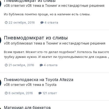
Пневмодомкрат из сливы
v0lt
ответил
v0lt
тема в
Тюнинг и нестандартные решения
Из бубликов понятно проще, но в наличии есть сливы.
22 октября, 2016
4 ответа
Пневмодомкрат из сливы
v0lt
опубликовал тема в
Тюнинг и нестандартные решения
Всем привет. Может кто-то делал подобное? Хотелось бы высот
трубку думаю нужно. И хватит ли грузоподъёмности для седана.
21 октября, 2016
4 ответа
Пневмоподвеска на Toyota Altezza
v0lt
ответил
v0lt
тема в
Toyota
6 октября, 2016
121 ответ
Материал для брекетов