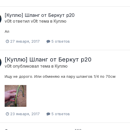
[Куплю] Шланг от Беркут р20
v0lt
ответил
v0lt
тема в
Куплю
Ап
27 января, 2017
5 ответов
[Куплю] Шланг от Беркут р20
v0lt
опубликовал тема в
Куплю
Ищу не дорого. Или обменяю на пару шлангов 1/4 по 70см
23 января, 2017
5 ответов