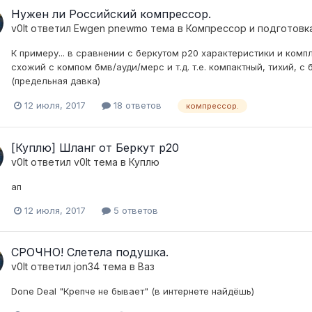
Нужен ли Российский компрессор.
v0lt
ответил
Ewgen pnewmo
тема в
Компресcор и подготовк
К примеру... в сравнении с беркутом р20 характеристики и комп
схожий с компом бмв/ауди/мерс и т.д. т.е. компактный, тихий, 
(предельная давка)
12 июля, 2017
18 ответов
компрессор.
[Куплю] Шланг от Беркут р20
v0lt
ответил
v0lt
тема в
Куплю
ап
12 июля, 2017
5 ответов
СРОЧНО! Слетела подушка.
v0lt
ответил
jon34
тема в
Ваз
Done Deal "Крепче не бывает" (в интернете найдёшь)