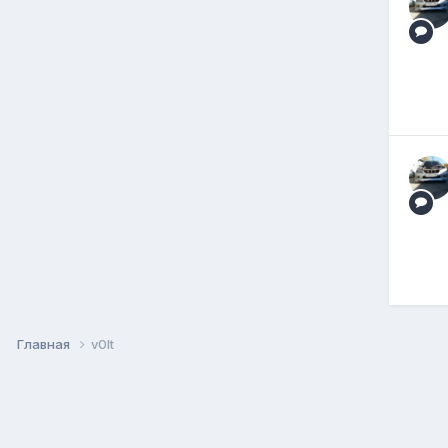
Главная
v0lt