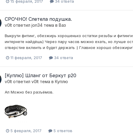
15 февраля, 2017
34 ответа
СРОЧНО! Слетела подушка.
v0lt
ответил
jon34
тема в
Ваз
Выкрути фитинг, обезжирь хорошенько остатки резьбы и фитинги.
интернете найдёшь) Через пару часов можно ехать, но лучше ост
отверстие вклеить и будет держать :) Главное хорошо обезжири
11 февраля, 2017
34 ответа
[Куплю] Шланг от Беркут р20
v0lt
ответил
v0lt
тема в
Куплю
Ап Можно без разъёмов.
5 февраля, 2017
5 ответов