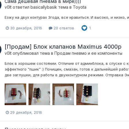
Сама дешевая пневма в мире))))
v0lt
ответил
basicallybasik
тема в
Toyota
Езжу на двух контурах 3года, все нравиться. И высоко, и низко,
30 декабря, 2016
20 ответов
1
[Продам] Блок клапанов Maximus 4000р
v0lt
опубликовал тема в
Продам пневмо и ее компоненты
Блок в хорошем состоянии. Отличие от админблока, в спуске с 
эффектного "пшик" :) Почищен, смазан, готов к дальнейшей рабо
две заглушки, для работы в двухконтурном режиме. Отправка Эн
29 декабря, 2016