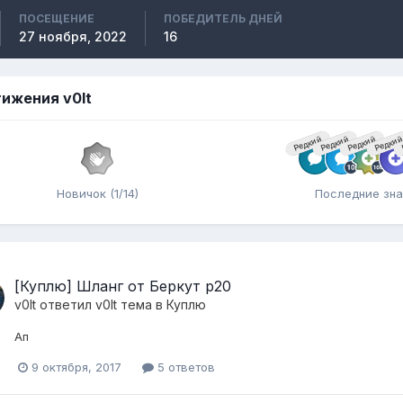
ПОСЕЩЕНИЕ
ПОБЕДИТЕЛЬ ДНЕЙ
27 ноября, 2022
16
ижения v0lt
Редкий
Редкий
Редкий
Редки
Новичок (1/14)
Последние зна
[Куплю] Шланг от Беркут р20
v0lt
ответил
v0lt
тема в
Куплю
Ап
9 октября, 2017
5 ответов