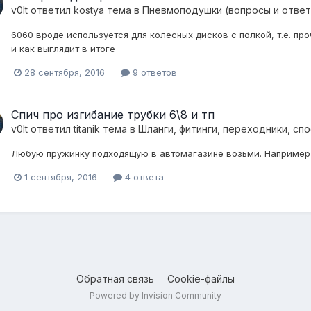
v0lt
ответил
kostya
тема в
Пневмоподушки (вопросы и ответ
6060 вроде используется для колесных дисков с полкой, т.е. п
и как выглядит в итоге
28 сентября, 2016
9 ответов
Спич про изгибание трубки 6\8 и тп
v0lt
ответил
titanik
тема в
Шланги, фитинги, переходники, сп
Любую пружинку подходящую в автомагазине возьми. Например п
1 сентября, 2016
4 ответа
Обратная связь
Cookie-файлы
Powered by Invision Community