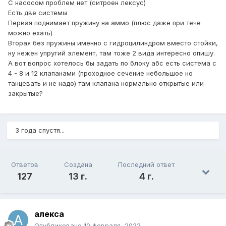
С насосом проблем нет (ситроен лексус)
Есть две системы
Первая поднимает пружину на аммо (плюс даже при тече
можно ехать)
Вторая без пружины именно с гидроцилиндром вместо стойки,
ну нежен упругий элемент, там тоже 2 вида интересно опишу.
А вот вопрос хотелось бы задать по блоку абс есть система с
4 - 8 и 12 клапанами (проходное сечение небольшое но
танцевать и не надо) там клапана нормально открытые или
закрытые?
3 года спустя...
Ответов
Создана
Последний ответ
127
13 г.
4 г.
алекса
Опубликовано
10 февраля, 2022