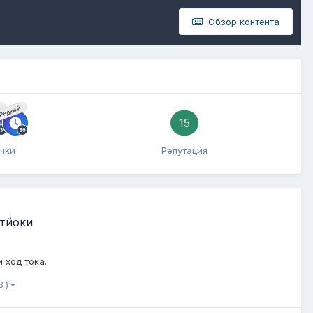
Обзор контента
й
Редкий
15
чки
Репутация
Стйоки
 ход тока.
3 )