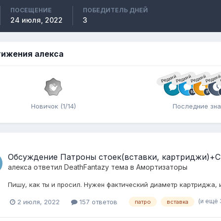
ПОСЕЩЕНИЕ
ПОБЕДИТЕЛЬ ДНЕЙ
24 июля, 2022
3
ижения алекса
Редкий
Редкий
Редкий
Редки
Новичок (1/14)
Последние зна
Обсуждение Патроны стоек(вставки, картриджи)+
алекса
ответил
DeathFantazy
тема в
Амортизаторы
Пишу, как ты и просил. Нужен фактический диаметр картриджа, и
(и ещё 
2 июля, 2022
157 ответов
патро
вставка