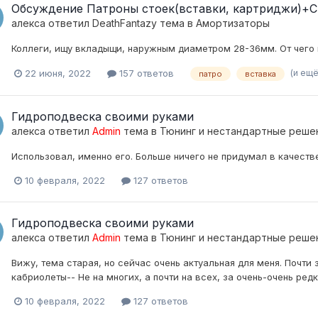
Обсуждение Патроны стоек(вставки, картриджи)+
алекса
ответил
DeathFantazy
тема в
Амортизаторы
Коллеги, ищу вкладыщи, наружным диаметром 28-36мм. От чего
(и ещё
22 июня, 2022
157 ответов
патро
вставка
Гидроподвеска своими руками
алекса
ответил
Admin
тема в
Тюнинг и нестандартные реше
Использовал, именно его. Больше ничего не придумал в качеств
10 февраля, 2022
127 ответов
Гидроподвеска своими руками
алекса
ответил
Admin
тема в
Тюнинг и нестандартные реше
Вижу, тема старая, но сейчас очень актуальная для меня. Почти
кабриолеты-- Не на многих, а почти на всех, за очень-очень ре
10 февраля, 2022
127 ответов