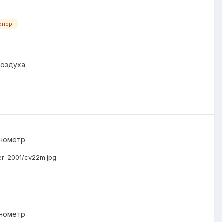
онер
воздуха
анометр
er_2001/cv22m.jpg
анометр