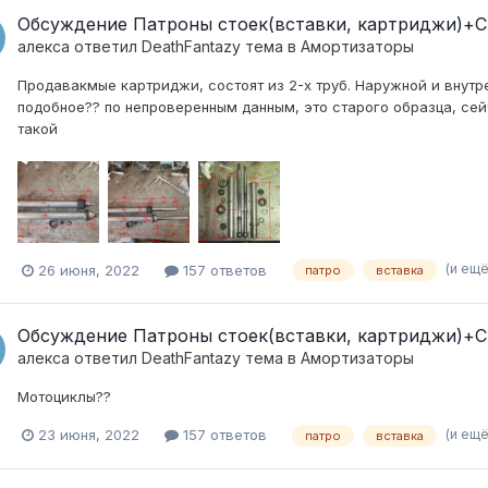
Обсуждение Патроны стоек(вставки, картриджи)+
алекса
ответил
DeathFantazy
тема в
Амортизаторы
Продавакмые картриджи, состоят из 2-х труб. Наружной и внутре
подобное?? по непроверенным данным, это старого образца, се
такой
(и ещё
26 июня, 2022
157 ответов
патро
вставка
Обсуждение Патроны стоек(вставки, картриджи)+
алекса
ответил
DeathFantazy
тема в
Амортизаторы
Мотоциклы??
(и ещё
23 июня, 2022
157 ответов
патро
вставка