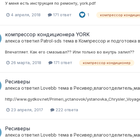
У меня есть инструкция по ремонту, york.pdf
4 апреля, 2018
171 ответ
1
компрессор кондици
компрессор кондиционера YORK
алекса
ответил
Patrol-sds
тема в
Компресcор и подготовка 
Впечатляет. Как его смазывал?? Или только во внутрь залил??
26 марта, 2018
171 ответ
компрессор кондиционер
Ресиверы
алекса
ответил
Lovebb
тема в
Ресивер,влагоотделитель,м
http://www.gydkov.net/Primeri_yctanovok/ystanovka_Chrysler_Voyag
23 апреля, 2017
222 ответа
Ресиверы
алекса
ответил
Lovebb
тема в
Ресивер,влагоотделитель,м