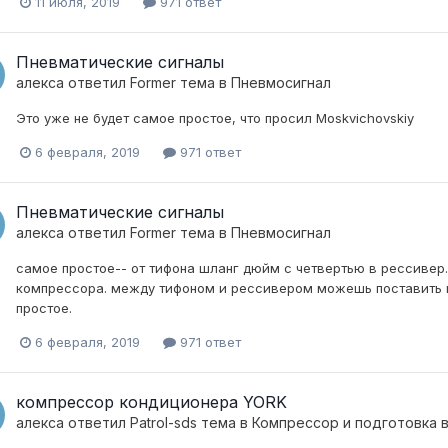
11 июля, 2019
971 ответ
Пневматические сигналы
алекса
ответил
Former
тема в
Пневмосигнал
Это уже не будет самое простое, что просил Moskvichovskiy
6 февраля, 2019
971 ответ
Пневматические сигналы
алекса
ответил
Former
тема в
Пневмосигнал
самое простое-- от тифона шланг дюйм с четвертью в рессивер. 
компрессора. между тифоном и рессивером можешь поставить ша
простое.
6 февраля, 2019
971 ответ
компрессор кондиционера YORK
алекса
ответил
Patrol-sds
тема в
Компресcор и подготовка 