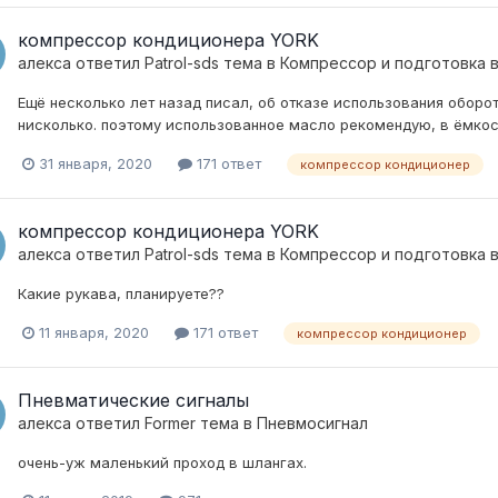
компрессор кондиционера YORK
алекса
ответил
Patrol-sds
тема в
Компресcор и подготовка 
Ещё несколько лет назад писал, об отказе использования оборо
нисколько. поэтому использованное масло рекомендую, в ёмкост
31 января, 2020
171 ответ
компрессор кондиционер
компрессор кондиционера YORK
алекса
ответил
Patrol-sds
тема в
Компресcор и подготовка 
Какие рукава, планируете??
11 января, 2020
171 ответ
компрессор кондиционер
Пневматические сигналы
алекса
ответил
Former
тема в
Пневмосигнал
очень-уж маленький проход в шлангах.