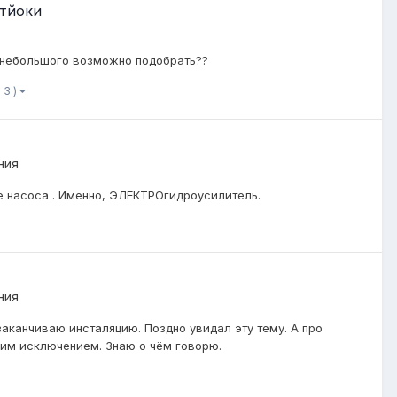
Стйоки
 небольшого возможно подобрать??
 3 )
ния
е насоса . Именно, ЭЛЕКТРОгидроусилитель.
ния
 заканчиваю инсталяцию. Поздно увидал эту тему. А про
дким исключением. Знаю о чём говорю.