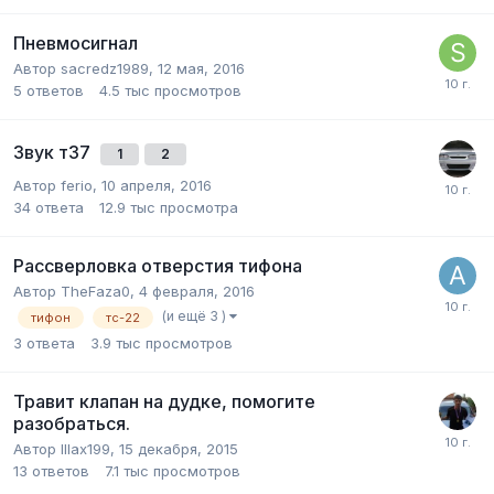
Пневмосигнал
Автор
sacredz1989
,
12 мая, 2016
5
ответов
4.5 тыс
просмотров
Звук т37
1
2
Автор
ferio
,
10 апреля, 2016
34
ответа
12.9 тыс
просмотра
Рассверловка отверстия тифона
Автор
TheFaza0
,
4 февраля, 2016
(и ещё 3 )
тифон
тс-22
3
ответа
3.9 тыс
просмотров
Травит клапан на дудке, помогите
разобраться.
Автор
IIIax199
,
15 декабря, 2015
13
ответов
7.1 тыс
просмотров