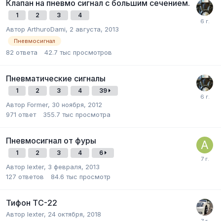
Клапан на пневмо сигнал с большим сечением.
1
2
3
4
Автор
ArthuroDami
,
2 августа, 2013
Пневмосигнал
82
ответа
42.7 тыс
просмотров
Пневматические сигналы
1
2
3
4
39
Автор
Former
,
30 ноября, 2012
971
ответ
355.7 тыс
просмотра
Пневмосигнал от фуры
1
2
3
4
6
Автор
lexter
,
3 февраля, 2013
127
ответов
84.6 тыс
просмотр
Тифон ТС-22
Автор
lexter
,
24 октября, 2018