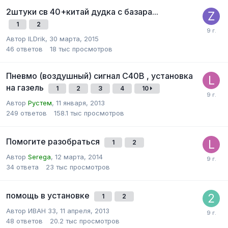
2штуки св 40+китай дудка с базара...
1
2
Автор
ILDrik
,
30 марта, 2015
46
ответов
18 тыс
просмотров
Пневмо (воздушный) сигнал С40В , установка
на газель
1
2
3
4
10
Автор
Рустем
,
11 января, 2013
249
ответов
158.1 тыс
просмотров
Помогите разобраться
1
2
Автор
Serega
,
12 марта, 2014
34
ответа
23 тыс
просмотров
помощь в установке
1
2
Автор
ИВАН 33
,
11 апреля, 2013
48
ответов
20.2 тыс
просмотров