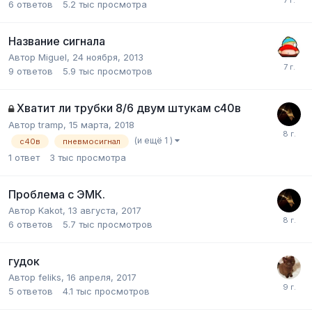
6
ответов
5.2 тыс
просмотра
Название сигнала
Автор
Miguel
,
24 ноября, 2013
9
ответов
5.9 тыс
просмотров
Хватит ли трубки 8/6 двум штукам с40в
Автор
tramp
,
15 марта, 2018
(и ещё 1 )
с40в
пневмосигнал
1
ответ
3 тыс
просмотра
Проблема с ЭМК.
Автор
Kakot
,
13 августа, 2017
6
ответов
5.7 тыс
просмотров
гудок
Автор
feliks
,
16 апреля, 2017
5
ответов
4.1 тыс
просмотров