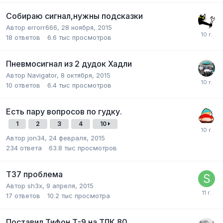
Собираю сигнал,нужны подсказки
Автор
errorr666
,
28 ноября, 2015
18
ответов
6.6 тыс
просмотров
Пневмосигнал из 2 дудок Хадли
Автор
Navigator
,
8 октября, 2015
10
ответов
6.4 тыс
просмотров
Есть пару вопросов по гудку.
1
2
3
4
10
Автор
jon34
,
24 февраля, 2015
234
ответа
63.8 тыс
просмотров
Т37 проблема
Автор
sh3x
,
9 апреля, 2015
17
ответов
10.2 тыс
просмотра
Поставил Тифон Т-9 на ТЛК 80