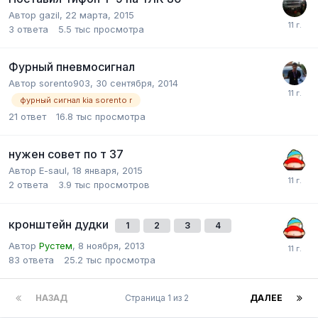
Автор
gazil
,
22 марта, 2015
3
ответа
5.5 тыс
просмотра
Фурный пневмосигнал
Автор
sorento903
,
30 сентября, 2014
фурный сигнал kia sorento r
21
ответ
16.8 тыс
просмотра
нужен совет по т 37
Автор
E-saul
,
18 января, 2015
2
ответа
3.9 тыс
просмотров
кронштейн дудки
1
2
3
4
Автор
Рустем
,
8 ноября, 2013
83
ответа
25.2 тыс
просмотра
НАЗАД
Страница 1 из 2
ДАЛЕЕ