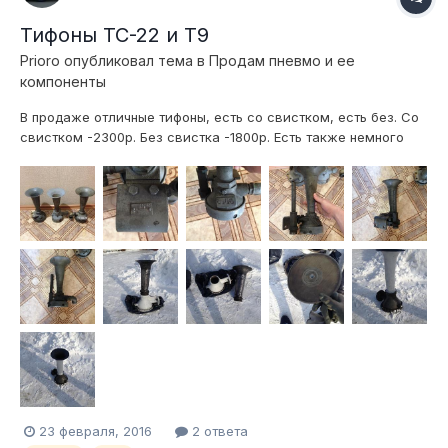
Тифоны ТС-22 и Т9
Prioro
опубликовал тема в
Продам пневмо и ее
компоненты
В продаже отличные тифоны, есть со свистком, есть без. Со
свистком -2300р. Без свистка -1800р. Есть также немного
мятые по 1000р. Скидки от 2 штук. Т9 - 4 штуки, 2 оплачены.
Цена 4500. Отправка ТК, почта из Челябинска тел или ватсап
+7952-50-77-ноль07
23 февраля, 2016
2 ответа