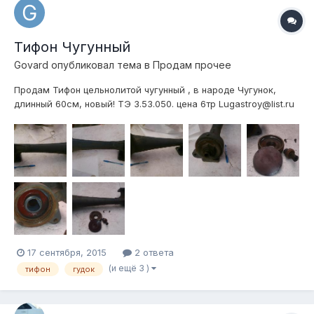
Тифон Чугунный
Govard
опубликовал тема в
Продам прочее
Продам Тифон цельнолитой чугунный , в народе Чугунок,
длинный 60см, новый! ТЭ 3.53.050. цена 6тр Lugastroy@list.ru
+7 919 884 17 89
17 сентября, 2015
2 ответа
(и ещё 3 )
тифон
гудок