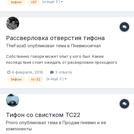
(и ещё 3 )
тифон
т37
Рассверловка отверстия тифона
TheFaza0
опубликовал тема в
Пневмосигнал
Собственно говоря может опыт у кого был. Какие
последствия стоит ожидать от расверловки проходного
отверстия. У меня ТС-22 в моем случае с завода 4 мм. Если
4 февраля, 2016
3 ответа
увеличить до 6-8 мм к примеру !?
(и ещё 3 )
тифон
тс-22
Тифон со свистком ТС22
Prioro
опубликовал тема в
Продам пневмо и ее
компоненты