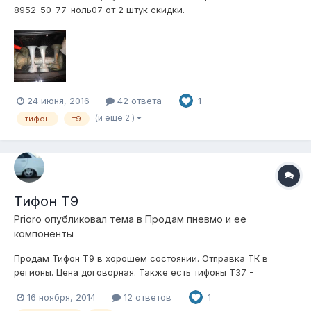
8952-50-77-ноль07 от 2 штук скидки.
24 июня, 2016
42 ответа
1
(и ещё 2 )
тифон
т9
Тифон Т9
Prioro
опубликовал тема в
Продам пневмо и ее
компоненты
Продам Тифон Т9 в хорошем состоянии. Отправка ТК в
регионы. Цена договорная. Также есть тифоны Т37 -
2500руб./шт. Оптом дешевле. Тел. для связи 8-952-50-77-
16 ноября, 2014
12 ответов
1
ноль ноль 7