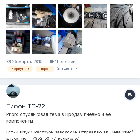
Тел 8-978-744-12-00 В личку скину ссылку на Драйве , там
более подробное описание и больше фото . Продаю по
причине продажи АВТО.
25 марта, 2015
11 ответов
(и ещё 2 )
Беркут 20
Тифон
Тифон ТС-22
Prioro
опубликовал тема в
Продам пневмо и ее
компоненты
Есть 4 штуки. Раструбы заводские. Отправляю ТК. Цена 2тыс/
штука. тел. +7952-50-77-нольноль7