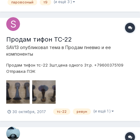
(и ещё 3 )
паровозный
т9
Продам тифон ТС-22
SAV13
опубликовал тема в
Продам пневмо и ее
компоненты
Продам тифон тс-22 3шт,цена одного 3т.р. +79600375109
Отправка ПЭК
(и ещё 1 )
30 октября, 2017
тс-22
ревун