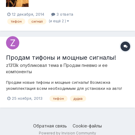
12 декабря, 2014
3 ответа
(и ещё 2 )
тифон
сигнал
Продам тифоны и мощные сигналы!
z1313k
опубликовал тема в
Продам пневмо и ее
компоненты
Продам новые тифоны и мощные сигналы! Возможна
укомплектация всем необходимым для установки на авто!
Также занимаюсь установкой любых пневмосигналов на
25 ноября, 2013
тифон
дудка
любое авто! Продукция находится в г. Люберцы (Московская
область) тел. +7-926-584-95-восемьпять Тифон Т37 5700р.
Настоящий тепл...
Обратная связь
Cookie-файлы
Powered by Invision Community