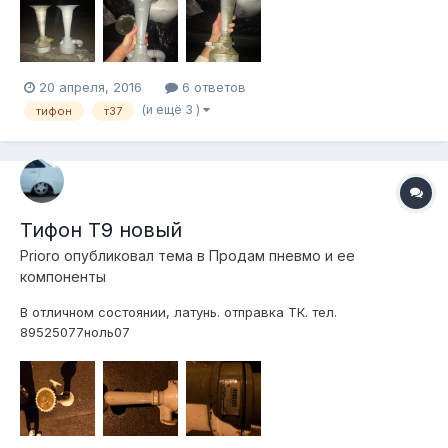
20 апреля, 2016
6 ответов
(и ещё 3 )
тифон
т37
Тифон Т9 новый
Prioro
опубликовал тема в
Продам пневмо и ее
компоненты
В отличном состоянии, латунь. отправка ТК. тел.
89525077ноль07