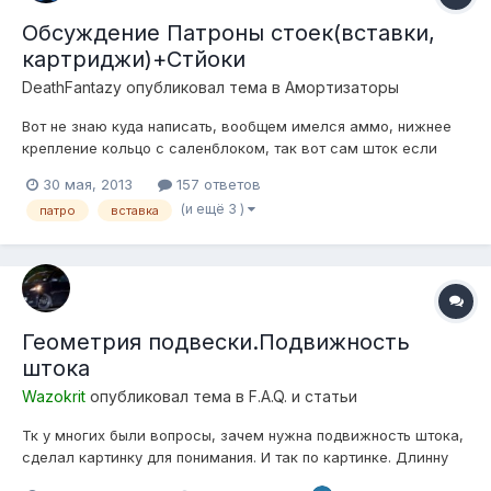
Обсуждение Патроны стоек(вставки,
картриджи)+Стйоки
DeathFantazy
опубликовал тема в
Амортизаторы
Вот не знаю куда написать, вообщем имелся аммо, нижнее
крепление кольцо с саленблоком, так вот сам шток если
задвинуть - выдвигался, а как спилил кольцо, оказалось что
30 мая, 2013
157 ответов
там была заварена некая пробка, так вот вытекло немного
(и ещё 3 )
патро
вставка
масла и подуло воздухом, следовательно шток уже хоть и
так-же вжимается, а в...
Геометрия подвески.Подвижность
штока
Wazokrit
опубликовал тема в
F.A.Q. и статьи
Тк у многих были вопросы, зачем нужна подвижность штока,
сделал картинку для понимания. И так по картинке. Длинну
аммортизатора взял 450мм, длинну нижнего рычага 500мм,