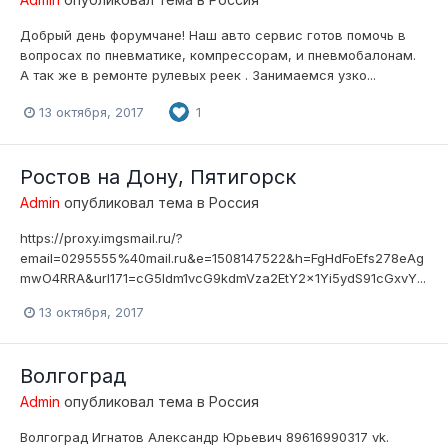
Добрый день форумчане! Наш авто сервис готов помочь в
вопросах по пневматике, компрессорам, и пневмобалонам.
А так же в ремонте рулевых реек . Занимаемся узко...
13 октября, 2017
1
Ростов на Дону, Пятигорск
Admin
опубликовал тема в
Россия
https://proxy.imgsmail.ru/?
email=0295555%40mail.ru&e=1508147522&h=FgHdFoEfs278eAg
mwO4RRA&url171=cG5ldm1vcG9kdmVza2EtY2x1Yi5ydS91cGxvY...
13 октября, 2017
Волгоград
Admin
опубликовал тема в
Россия
Волгоград Игнатов Александр Юрьевич 89616990317 vk.