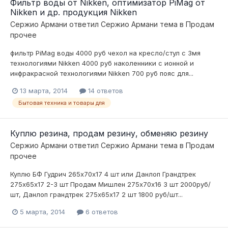
Фильтр воды от Nikken, оптимизатор PiMag от
Nikken и др. продукция Nikken
Сержио Армани
ответил
Сержио Армани
тема в
Продам
прочее
фильтр PiMag воды 4000 руб чехол на кресло/стул с 3мя
технологиями Nikken 4000 руб наколенники с ионной и
инфракрасной технологиями Nikken 700 руб пояс для...
13 марта, 2014
14 ответов
Бытовая техника и товары для
Куплю резина, продам резину, обменяю резину
Сержио Армани
ответил
Сержио Армани
тема в
Продам
прочее
Куплю БФ Гудрич 265х70х17 4 шт или Данлоп Грандтрек
275х65х17 2-3 шт Продам Мишлен 275х70х16 3 шт 2000руб/
шт, Данлоп грандтрек 275х65х17 2 шт 1800 руб/шт...
5 марта, 2014
6 ответов