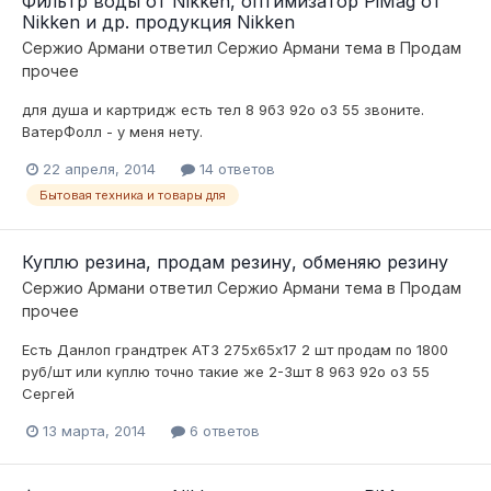
Фильтр воды от Nikken, оптимизатор PiMag от
Nikken и др. продукция Nikken
Сержио Армани
ответил
Сержио Армани
тема в
Продам
прочее
для душа и картридж есть тел 8 9б3 92о о3 55 звоните.
ВатерФолл - у меня нету.
22 апреля, 2014
14 ответов
Бытовая техника и товары для
Куплю резина, продам резину, обменяю резину
Сержио Армани
ответил
Сержио Армани
тема в
Продам
прочее
Есть Данлоп грандтрек АТ3 275х65х17 2 шт продам по 1800
руб/шт или куплю точно такие же 2-3шт 8 963 92о о3 55
Сергей
13 марта, 2014
6 ответов