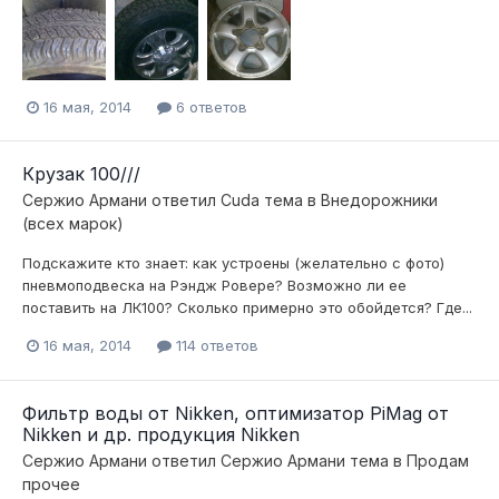
16 мая, 2014
6 ответов
Крузак 100///
Сержио Армани
ответил
Cuda
тема в
Внедорожники
(всех марок)
Подскажите кто знает: как устроены (желательно с фото)
пневмоподвеска на Рэндж Ровере? Возможно ли ее
поставить на ЛК100? Сколько примерно это обойдется? Где...
16 мая, 2014
114 ответов
Фильтр воды от Nikken, оптимизатор PiMag от
Nikken и др. продукция Nikken
Сержио Армани
ответил
Сержио Армани
тема в
Продам
прочее