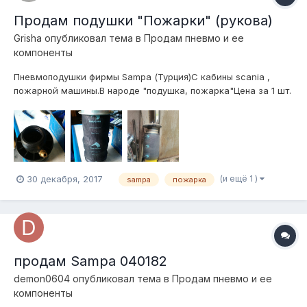
Продам подушки "Пожарки" (рукова)
Grisha
опубликовал тема в
Продам пневмо и ее
компоненты
Пневмоподушки фирмы Sampa (Турция)С кабины scania ,
пожарной машины.В народе "подушка, пожарка"Цена за 1 шт.
- 12.000тг (2200р.)Отверстие под шток - 12ммПосадочное на
амортизатор - 45мм Отправлю куда угодно ТК. WhatsApp:
87052159121 Григорий (Казахстан, Алматы.)
(и ещё 1 )
30 декабря, 2017
sampa
пожарка
продам Sampa 040182
demon0604
опубликовал тема в
Продам пневмо и ее
компоненты