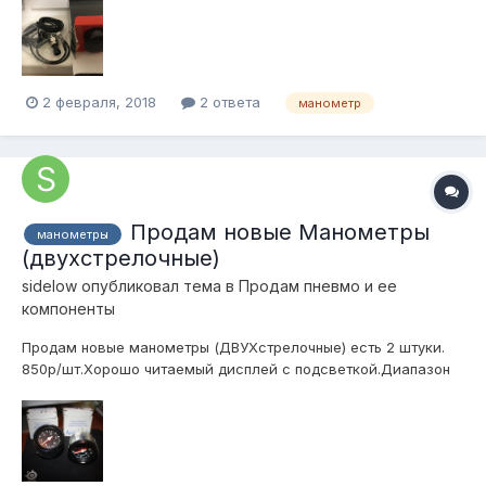
2 февраля, 2018
2 ответа
манометр
Продам новые Манометры
манометры
(двухстрелочные)
sidelow
опубликовал тема в
Продам пневмо и ее
компоненты
Продам новые манометры (ДВУХстрелочные) есть 2 штуки.
850р/шт.Хорошо читаемый дисплей с подсветкой.Диапазон
показаний, кгс/см2: 0-10 или 150psi (10
бар)Присоединительный размер под фитинг:
М10х1Посадочный диаметр кожуха, мм: 60Московская обл.
Отправлю транспортной или почтой как вам удобнее.
Можете...