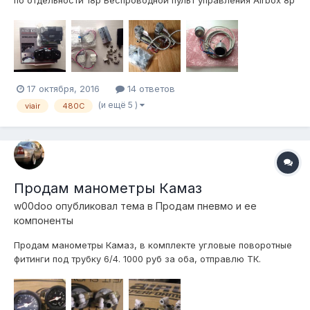
по отдельности 18р Беспроводной пульт управления Airbox 8р
Цифровой манометр Airstandards Digital type 2 11р Блок
клапанов 2 контура, клапана SMC, 3р Мелочевка в виде
фитингов и осушителя из системы Air Lift Performance 3 Все
в Екат...
17 октября, 2016
14 ответов
(и ещё 5 )
viair
480C
Продам манометры Камаз
w00doo
опубликовал тема в
Продам пневмо и ее
компоненты
Продам манометры Камаз, в комплекте угловые поворотные
фитинги под трубку 6/4. 1000 руб за оба, отправлю ТК.