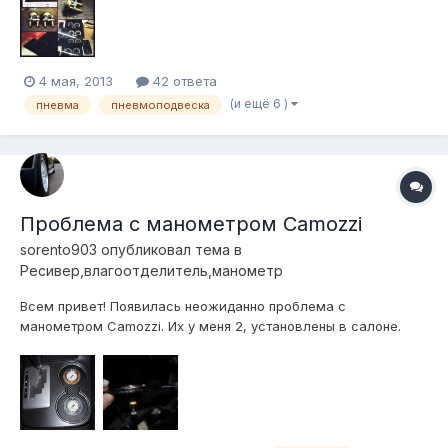
4 мая, 2013
42 ответа
(и ещё 6 )
пневма
пневмоподвеска
Проблема с манометром Camozzi
sorento903
опубликовал тема в
Ресивер,влагоотделитель,манометр
Всем привет! Появилась неожиданно проблема с
манометром Camozzi. Их у меня 2, установлены в салоне.
Один из них с недавнего времени начал "шуршать" при
изменении давления в движении,когда стрелку
передергивает. Стрелка о циферблат не задевает, похоже,
что задевает внутренний механизм.На его рабо...