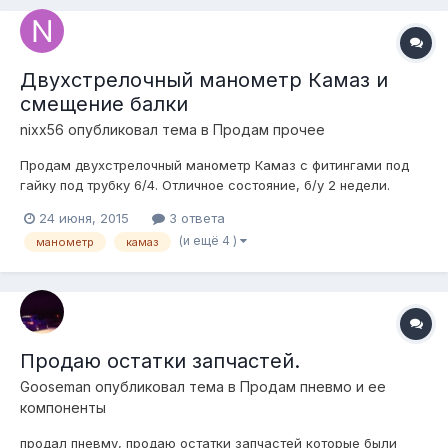
Двухстрелочный манометр Камаз и
смещение балки
nixx56
опубликовал тема в
Продам прочее
Продам двухстрелочный манометр Камаз с фитингами под
гайку под трубку 6/4. Отличное состояние, б/у 2 недели.
Белая подсветка. Причина продажи - бесполезная вещь для
24 июня, 2015
3 ответа
рукавов (надо же самому проверить это :) ) Цена 800р
(и ещё 4 )
манометр
камаз
Пластины для смещения балки (22 мм назад, 20 мм вниз).
Ставились один раз на д...
Продаю остатки запчастей.
Gooseman
опубликовал тема в
Продам пневмо и ее
компоненты
продал пневму, продаю остатки запчастей которые были