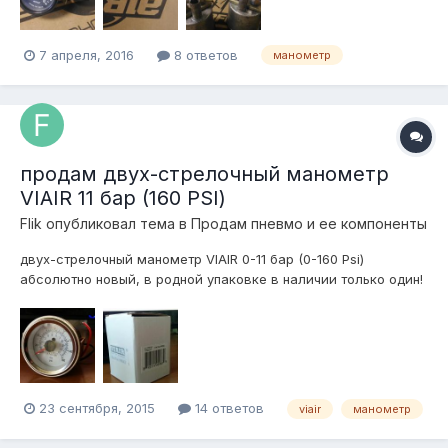
7 апреля, 2016
8 ответов
манометр
продам двух-стрелочный манометр
VIAIR 11 бар (160 PSI)
Flik
опубликовал тема в
Продам пневмо и ее компоненты
двух-стрелочный манометр VIAIR 0-11 бар (0-160 Psi)
абсолютно новый, в родной упаковке в наличии только один!
цена 3500 рублей находятся в городе Екатеринбург.
отправлю транспортной Деловые Линии в любой город на
следующий день после оплаты! телефон для связи 922-15-14-
114 (What's App, Te...
23 сентября, 2015
14 ответов
viair
манометр