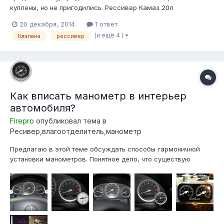
куплены, но не пригодились. Рессивер Камаз 20л
(практически новый)- 1000 руб Клапана атикер 4 шт(3 месяца
20 декабря, 2014
1 ответ
б\у, чистые , рабочие) -1 шт 400 руб 4шт-1500. датчик
(и ещё 4 )
Клапана
рессивер
клиренса (новый с колодкой) -1200 руб вольтметр цифровой
12в - 300 руб если все вмес...
Как вписать манометр в интерьер
автомобиля?
Firepro
опубликовал тема в
Ресивер,влагоотделитель,манометр
Предлагаю в этой теме обсуждать способы гармоничной
установки манометров. Понятное дело, что существую
компактные цифровые варианты 5 в 1, установить которые
много проще, но речь скорее всего пойдет о механических
манометрах, по причине их дешевизны и доступности.
Пример номер один (ссылка):...