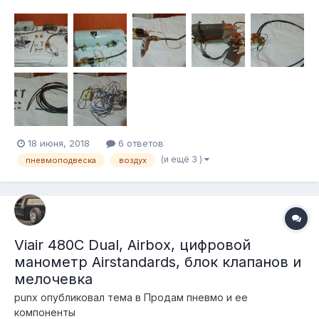
управления через кнопки стеклоподъемников -2х контурный
распределитель воздуха -влагоотделитель -набор фитингов
и трубок цена 15000р торг, рассмотрю продажу компонент...
18 июня, 2018
6 ответов
(и ещё 3 )
пневмоподвеска
воздух
Viair 480C Dual, Airbox, цифровой
манометр Airstandards, блок клапанов и
мелочевка
punx
опубликовал тема в
Продам пневмо и ее
компоненты