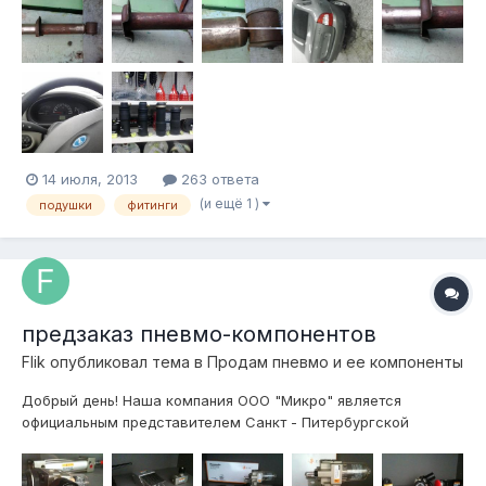
будет тереть об колесо, так что делать? ставить рукава или
все таки бубли...
14 июля, 2013
263 ответа
(и ещё 1 )
подушки
фитинги
предзаказ пневмо-компонентов
Flik
опубликовал тема в
Продам пневмо и ее компоненты
Добрый день! Наша компания ООО "Микро" является
официальным представителем Санкт - Питербургской
компании ООО "Пневмопривод". Все предлагаемое
пневмооборудование является взаимозаменяемым с