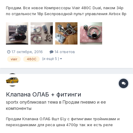
Продам. Все новое Компрессоры Viair 480C Dual, паком 34р
по отдельности 18р Беспроводной пульт управления Airbox 8р
Цифровой манометр Airstandards Digital type 2 11р Блок
клапанов 2 контура, клапана SMC, 3р Мелочевка в виде
фитингов и осушителя из системы Air Lift Performance 3 Все
в Екат...
17 октября, 2016
14 ответов
(и ещё 5 )
viair
480C
Клапана ОЛАБ + фитинги
sportx
опубликовал тема в
Продам пневмо и ее
компоненты
Продам Клапана ОЛАБ 8шт Б\у с фитингами тройниками и
переходниками для реса цена 4700р так же есть реле
давления тоже Б\У 120/150 пси цена 400р