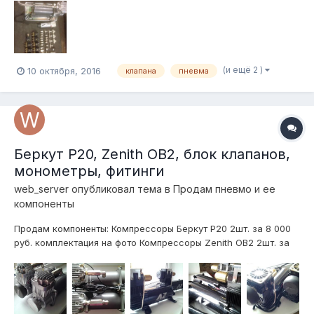
(и ещё 2 )
10 октября, 2016
клапана
пневма
Беркут Р20, Zenith OB2, блок клапанов,
монометры, фитинги
web_server
опубликовал тема в
Продам пневмо и ее
компоненты
Продам компоненты: Компрессоры Беркут Р20 2шт. за 8 000
руб. комплектация на фото Компрессоры Zenith OB2 2шт. за
25 000 руб. комплектация на фото Блок клапанов 12 000 руб.
комплектация на фото Монометры: Белые 1 двухстрелочный и
1 однострелочный новые Черные 2 шт. однострелочные 1...