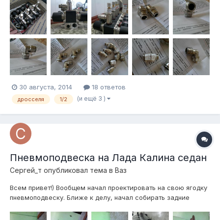
прямых переходника 3/8-3/8, 2 переходника 3/8-1/4, 2шт
проходных фитингов 12 трубка Дросселя под 1/2 с проходным
12мм д...
30 августа, 2014
18 ответов
(и ещё 3 )
дросселя
1/2
Пневмоподвеска на Лада Калина седан
Сергей_т
опубликовал тема в
Ваз
Всем привет!) Вообщем начал проектировать на свою ягодку
пневмоподвеску. Ближе к делу, начал собирать задние
стойки : шток -50 корпус-50 чашка -50 вроде прикинул
должно все встать в норме, но пугает один факт что подушка