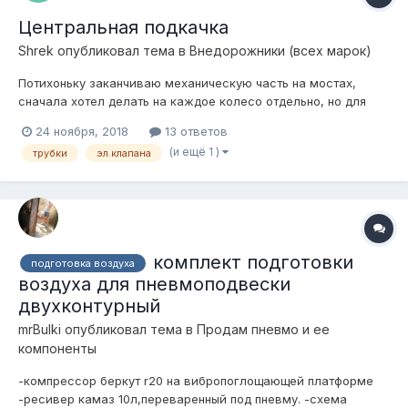
Центральная подкачка
Shrek
опубликовал тема в
Внедорожники (всех марок)
Потихоньку заканчиваю механическую часть на мостах,
сначала хотел делать на каждое колесо отдельно, но для
начала решил сделать, чтоб сразу спускались и
24 ноября, 2018
13 ответов
накачивались все четыре одинаково, так дешевле и для
(и ещё 1 )
трубки
эл.клапана
начала проще. Для начала как я это вижу: от каждого колеса
идет трубка 6-4 (нар-вн) понимаю, ч...
комплект подготовки
подготовка воздуха
воздуха для пневмоподвески
двухконтурный
mrBulki
опубликовал тема в
Продам пневмо и ее
компоненты
-компрессор беркут r20 на вибропоглощающей платформе
-ресивер камаз 10л,переваренный под пневму. -схема