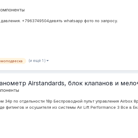
компоненты
давления. +7963749504девять whatsapp фото по запросу.
(и ещё 1 )
вмоподвеска
манометр Airstandards, блок клапанов и мел
мпоненты
м 34р по отдельности 18р Беспроводной пульт управления Airbox 8р 
 фитингов и осушителя из системы Air Lift Performance 3 Все в Ека