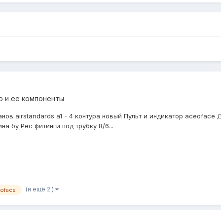
 и ее компоненты
нов airstandards a1 - 4 контура новый Пульт и индикатор aceoface
а бу Рес фитинги под трубку 8/6...
(и ещё 2 )
oface