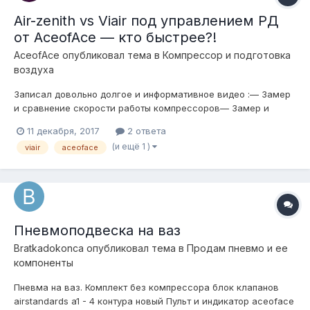
Air-zenith vs Viair под управлением РД
от AceofAce — кто быстрее?!
AceofAce
опубликовал тема в
Компресcор и подготовка
воздуха
Записал довольно долгое и информативное видео :— Замер
и сравнение скорости работы компрессоров— Замер и
сравнение тока потребления компрессоров— Как работает
11 декабря, 2017
2 ответа
РД от AceofAce— Сравнение толщины проводов — какими
(и ещё 1 )
viair
aceoface
подключать— Замер потери на проводе от акб до
компрессораОтветы на все эти вопросы здесь!...
Пневмоподвеска на ваз
Bratkadokonca
опубликовал тема в
Продам пневмо и ее
компоненты
Пневма на ваз. Комплект без компрессора блок клапанов
airstandards a1 - 4 контура новый Пульт и индикатор aceoface