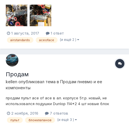
Датчики давления для индикатора aceoface(будут работать
как электронный монометр) все новое Стойти от админа бу
Рес фитинги под трубку 8/6...
1 августа, 2017
1 ответ
(и ещё 2 )
airstandards
aceoface
Продам
kellen
опубликовал тема в
Продам пневмо и ее
компоненты
продам пульт ace of ace в ал. корпусе 5т.р. новый, не
использовался подушки Dunlop 114*2 4 шт новые блок
клапанов 4 контура atiker манометр цифровой airmasters 11к
2 ноября, 2016
7 ответов
блок клапанов airmasters 7к влагоотделитель SMC 1200
(и ещё 3 )
пульт
блокклапанов
влагоотделитель camozzi