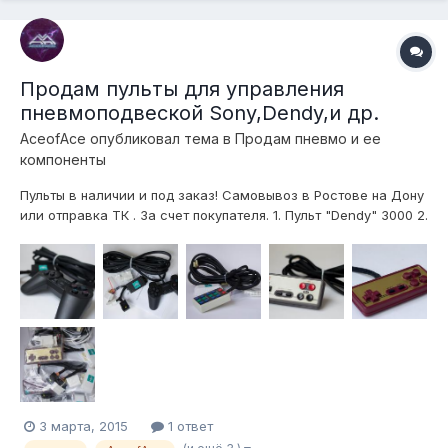
Продам пульты для управления
пневмоподвеской Sony,Dendy,и др.
AceofAce
опубликовал тема в
Продам пневмо и ее
компоненты
Пульты в наличии и под заказ! Самовывоз в Ростове на Дону
или отправка ТК . За счет покупателя. 1. Пульт "Dendy" 3000 2.
Пульт " Sony Playstation " 3900 3. Пульт "прямоугольный 14
кнопок" 3900 (возможно изменение дизайна) Телефон
89064249124 Владислав (есть Facetime, Whatsapp )...
3 марта, 2015
1 ответ