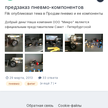
предзаказ пневмо-компонентов
Flik
опубликовал тема в
Продам пневмо и ее компоненты
Добрый день! Наша компания ООО "Микро" является
официальным представителем Санкт - Питербургской
компании ООО "Пневмопривод". Все предлагаемое
пневмооборудование является взаимозаменяемым с
изделиями фирм "FESTO", "SMC", "Pnevmolux", "Camozzi",
"Parker", "TECO Pneumatic" и др. Список оборудован...
29 марта, 2013
33 ответа
(и ещё 7 )
пневмо
фитиг
Обратная связь
Cookie-файлы