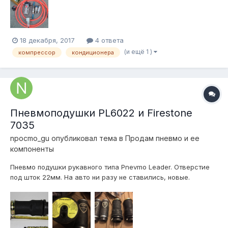
очень маленький, за полтора года использовалось около
800...
18 декабря, 2017
4 ответа
(и ещё 1 )
компрессор
кондиционера
Пневмоподушки PL6022 и Firestone
7035
npocmo_gu
опубликовал тема в
Продам пневмо и ее
компоненты
Пневмо подушки рукавного типа Pnevmo Leader. Отверстие
под шток 22мм. На авто ни разу не ставились, новые.
Продаю за ненадобностью. цена за 2шт - 3000р
Пневмоподушки Firestone 7035 airide. На авто ни разу не
ставились, новые. Продаю за ненадобностью. цена за 2шт -
7000р...