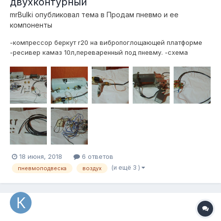
двухконтурный
mrBulki
опубликовал тема в
Продам пневмо и ее
компоненты
-компрессор беркут r20 на вибропоглощающей платформе
-ресивер камаз 10л,переваренный под пневму. -схема
управления через кнопки стеклоподъемников -2х контурный
распределитель воздуха -влагоотделитель -набор фитингов
и трубок цена 15000р торг, рассмотрю продажу компонент...
18 июня, 2018
6 ответов
(и ещё 3 )
пневмоподвеска
воздух