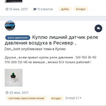
12 мая, 2017
11 ответов
дуйка
воздух
Куплю лишний датчик реле
реле давления
давления воздуха в Ресивер .
Den_Joint
опубликовал тема в
Куплю
Друзья , всем привет куплю реле давления . 120-150 (8-10)
170-200 (12-14) не меньше , можно Б\У только рабочий !
Пишите в ЛС либо вконтакте
den_jointhttps://m.vk.com/den_joint
25 мая, 2017
(и ещё 2 )
система самоотключения
воздух