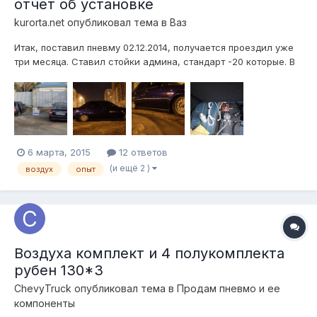
отчет об установке
kurorta.net
опубликовал тема в
Ваз
Итак, поставил пневму 02.12.2014, получается проездил уже
три месяца. Ставил стойки админа, стандарт -20 которые. В
принципе всем доволен, проблем в процессе эксплуатации
вроде не выявлено, тьфу тьфу. Но есть пара недостатков. 1й -
при подъеме бывает стреляет подушка, такое ощущение, что
при накач...
6 марта, 2015
12 ответов
(и ещё 2 )
воздух
опыт
Воздуха комплект и 4 полукомплекта
рубен 130*3
ChevyTruck
опубликовал тема в
Продам пневмо и ее
компоненты