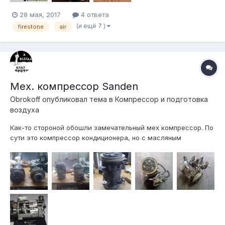
28 мая, 2017
4 ответа
(и ещё 7 )
firestone
air
Мех. компрессор Sanden
Obrokoff
опубликовал тема в
Компресcор и подготовка
воздуха
Как-то стороной обошли замечательный мех компрессор. По
сути это компрессор кондиционера, но с масляным
картером, в отличии от популярных Denso. Название модели
sd5, sd6, sd7 означает количество поршней внутри. Sd7, к
примеру, используется в рефках до 35м3. Прикупил такой
компрессор д...