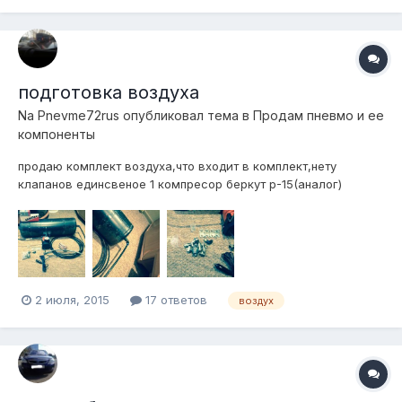
подготовка воздуха
Na Pnevme72rus
опубликовал тема в
Продам пневмо и ее
компоненты
продаю комплект воздуха,что входит в комплект,нету
клапанов единсвеное 1 компресор беркут р-15(аналог)
2.Ресивер 20л 3 порта 1/4 и 1 м22.1.5 3.фитинги угловые под 10
трубку,обратный клапан,и прочие фитинги,заглушки и
тд,большество фитингов камоззи 4.Реле давления 90-120psi
5.влагоотлделитель 6...
2 июля, 2015
17 ответов
воздух