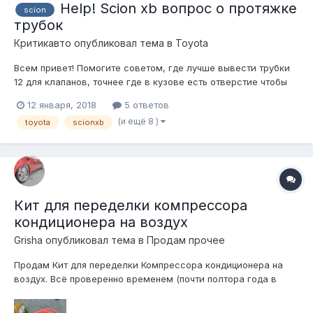
Help! Scion xb вопрос о протяжке
scion
трубок
Критикавто
опубликовал тема в
Toyota
Всем привет! Помогите советом, где лучше вывести трубки
12 для клапанов, точнее где в кузове есть отверстие чтобы
все пролезло?
12 января, 2018
5 ответов
(и ещё 8 )
toyota
scionxb
Кит для переделки компрессора
кондиционера на воздух
Grisha
опубликовал тема в
Продам прочее
Продам Кит для переделки Компрессора кондиционера на
воздух. Всё проверенно временем (почти полтора года в
эксплуатации), работает на ура, компрессор живой. Качает
как минимум в два раза быстрее Berkut R20. Расход масла