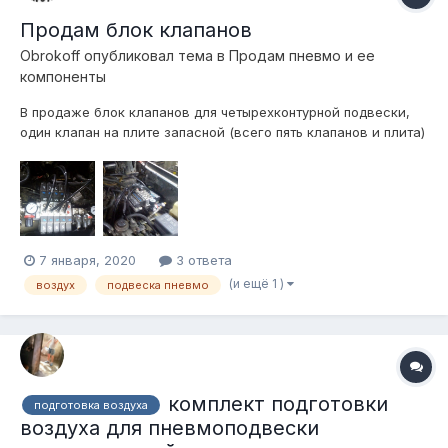
Продам блок клапанов
Obrokoff
опубликовал тема в
Продам пневмо и ее
компоненты
В продаже блок клапанов для четырехконтурной подвески,
один клапан на плите запасной (всего пять клапанов и плита)
вход выход 1/4’’. Работает в моей подвеске 2 года, нареканий
нет. Меняется по причине перехода на мех клапана. В
комплекте ТОЛЬКО пять распределителей, плита и
прокладки. Це...
7 января, 2020
3 ответа
(и ещё 1 )
воздух
подвеска пневмо
комплект подготовки
подготовка воздуха
воздуха для пневмоподвески