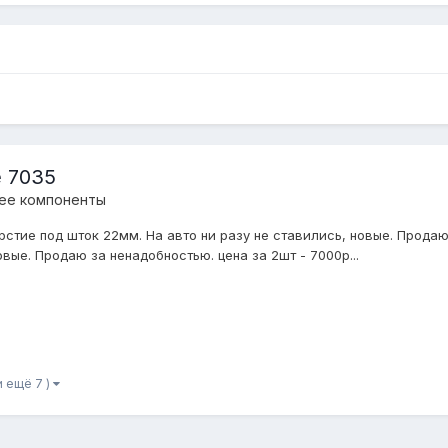
e 7035
 ее компоненты
рстие под шток 22мм. На авто ни разу не ставились, новые. Прода
новые. Продаю за ненадобностью. цена за 2шт - 7000р...
и ещё 7 )