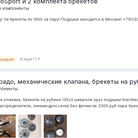
roSport и 2 комплекта брекетов
е компоненты
у! За брекеты по 1000 за пару! Подушки находятся в Москве! +79О3
(и ещё 1 )
erosport
ррадо, механические клапана, брекеты на р
мпоненты
е клапана, брекеты на рубена 130х3 шевроле круз подушки blacktec
аспределители, пневмодроссели) без фитингов 2000 руб пара брекет