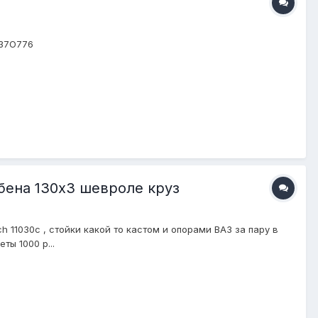
I37O776
убена 130х3 шевроле круз
h 11030c , стойки какой то кастом и опорами ВАЗ за пару в
ы 1000 р...