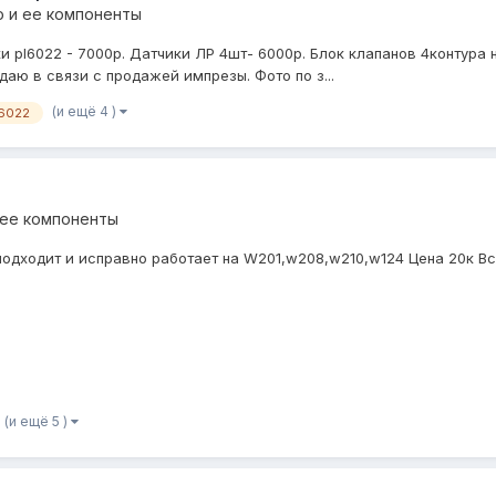
 и ее компоненты
pl6022 - 7000р. Датчики ЛР 4шт- 6000р. Блок клапанов 4контура на 
даю в связи с продажей импрезы. Фото по з...
(и ещё 4 )
l6022
 ее компоненты
одходит и исправно работает на W201,w208,w210,w124 Цена 20к Вс
(и ещё 5 )