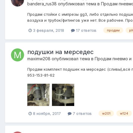
bandera_rus38
опубликовал тема в
Продам пневмо
Продам стойки с импрезы gg3, либо отдельно подушки 
воздуха и трубок/фитингов уже нет. Все рабочее. Про
3 февраля, 2018
17 ответов
продам
p
подушки на мерседес
maximw208
опубликовал тема в
Продам пневмо и
Продам комплект подушек на мерседес (сливы),всё п
953-153-81-62
8 ноября, 2017
7 ответов
w201
w124