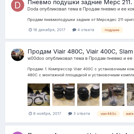
Пневмо подушки задние Мерс 211.
Doda
опубликовал тема в
Продам пневмо и ее ко
Продам пневмоподушки задние от Мерседес 211 ориги
18 декабря, 2017
4 ответа
подушки
Продам Viair 480C, Viair 400C, Slam 
w00doo
опубликовал тема в
Продам пневмо и ее
Продам: 1. Компрессор Viair 400С с установочным комп
480С с монтажной площадкой и установочным комплект
8 ноября, 2017
3 ответа
viair480c
water