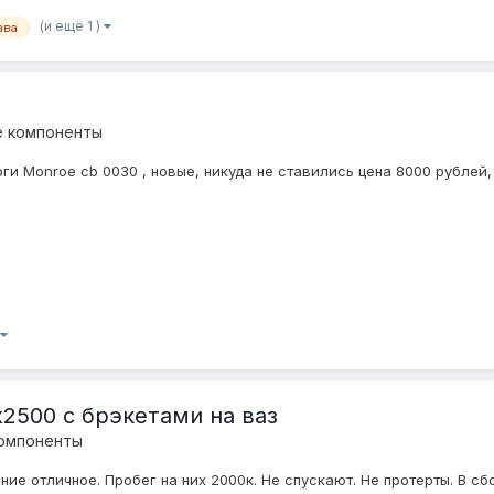
(и ещё 1 )
ава
е компоненты
ги Monroe cb 0030 , новые, никуда не ставились цена 8000 рублей
2500 с брэкетами на ваз
компоненты
е отличное. Пробег на них 2000к. Не спускают. Не протерты. В сб