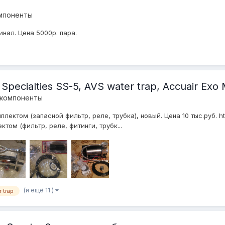
мпоненты
нал. Цена 5000р. пара.
Specialties SS-5, AVS water trap, Accuair Exo
 компоненты
лектом (запасной фильтр, реле, трубка), новый. Цена 10 тыс.руб. ht
ом (фильтр, реле, фитинги, трубк...
(и ещё 11 )
 trap