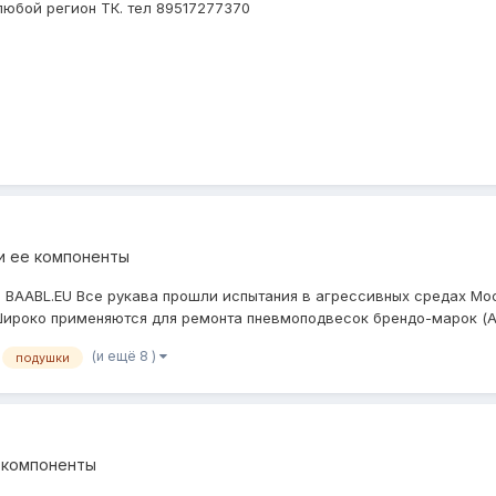
 любой регион ТК. тел 89517277370
и ее компоненты
BAABL.EU Все рукава прошли испытания в агрессивных средах Моск
 Широко применяются для ремонта пневмоподвесок брендо-марок (Ау
(и ещё 8 )
подушки
 компоненты