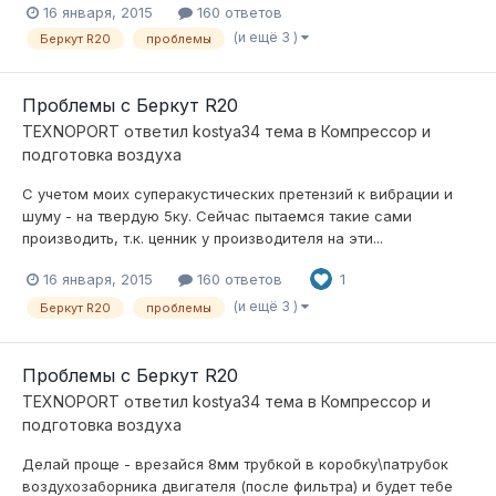
16 января, 2015
160 ответов
(и ещё 3 )
Беркут R20
проблемы
Проблемы с Беркут R20
TEXNOPORT
ответил
kostya34
тема в
Компресcор и
подготовка воздуха
С учетом моих суперакустических претензий к вибрации и
шуму - на твердую 5ку. Сейчас пытаемся такие сами
производить, т.к. ценник у производителя на эти...
16 января, 2015
160 ответов
1
(и ещё 3 )
Беркут R20
проблемы
Проблемы с Беркут R20
TEXNOPORT
ответил
kostya34
тема в
Компресcор и
подготовка воздуха
Делай проще - врезайся 8мм трубкой в коробку\патрубок
воздухозаборника двигателя (после фильтра) и будет тебе