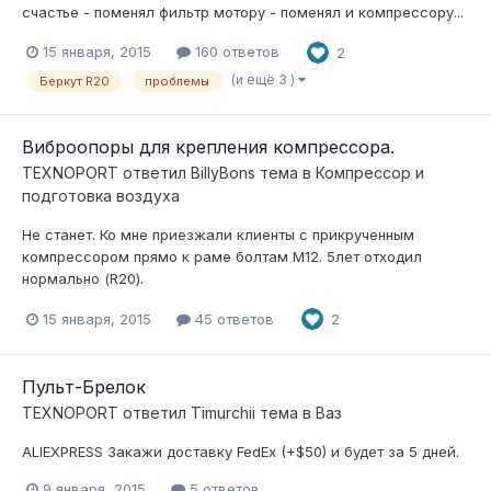
счастье - поменял фильтр мотору - поменял и компрессору...
15 января, 2015
160 ответов
2
(и ещё 3 )
Беркут R20
проблемы
Виброопоры для крепления компрессора.
TEXNOPORT
ответил
BillyBons
тема в
Компресcор и
подготовка воздуха
Не станет. Ко мне приезжали клиенты с прикрученным
компрессором прямо к раме болтам М12. 5лет отходил
нормально (R20).
15 января, 2015
45 ответов
2
Пульт-Брелок
TEXNOPORT
ответил
Timurchii
тема в
Ваз
ALIEXPRESS Закажи доставку FedEx (+$50) и будет за 5 дней.
9 января, 2015
5 ответов