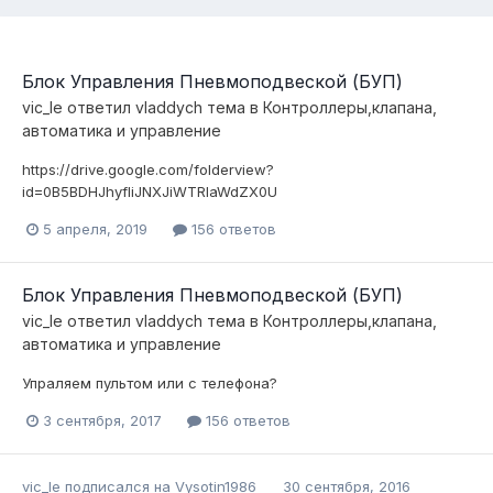
Блок Управления Пневмоподвеской (БУП)
vic_le
ответил
vladdych
тема в
Контроллеры,клапана,
автоматика и управление
https://drive.google.com/folderview?
id=0B5BDHJhyfIiJNXJiWTRlaWdZX0U
5 апреля, 2019
156 ответов
Блок Управления Пневмоподвеской (БУП)
vic_le
ответил
vladdych
тема в
Контроллеры,клапана,
автоматика и управление
Упраляем пультом или с телефона?
3 сентября, 2017
156 ответов
vic_le
подписался на
Vysotin1986
30 сентября, 2016