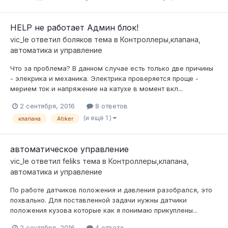
HELP не работает Админ блок!
vic_le
ответил
боляков
тема в
Контроллеры,клапана,
автоматика и управление
Что за проблема? В данном случае есть только две причины
- элекрика и механика. Электрика проверяется проще -
мерием ток и напряжение на катухе в момент вкл...
2 сентября, 2016
8 ответов
(и ещё 1 )
клапана
Atiker
автоматическое управление
vic_le
ответил
feliks
тема в
Контроллеры,клапана,
автоматика и управление
По работе датчиков положения и давления разобрался, это
похвально. Для поставленной задачи нужны датчики
положения кузова которые как я понимаю прикуплены...
2 сентября, 2016
4 ответа