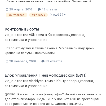
обичное пневме не имеет смисла вообще. Зачем такой...
29 марта, 2016
43 ответа
(и ещё 5 )
контроллер
джойстик
Контроль высоты
vic_le
ответил
v0lt
тема в
Контроллеры,клапана,
автоматика и управление
Вот по етому там и такие сечения. Мгновенной подстроки
кренов не получиш практически.
28 февраля, 2016
89 ответов
Блок Управления Пневмоподвеской (БУП)
vic_le
ответил
vladdych
тема в
Контроллеры,клапана,
автоматика и управление
@SERG, Рассмотрели по фотографии? На той что не заметили
два стабилизатора? Ведь БУПа у Вас нет. БУП не прекращал
своё развитие ни на один день. Система защиты...