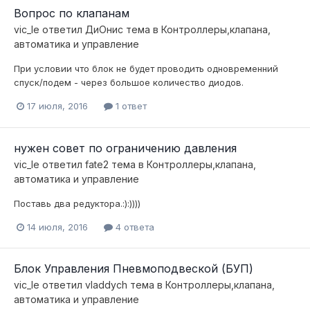
Вопрос по клапанам
vic_le
ответил
ДиОнис
тема в
Контроллеры,клапана,
автоматика и управление
При условии что блок не будет проводить одновременний
спуск/подем - через большое количество диодов.
17 июля, 2016
1 ответ
нужен совет по ограничению давления
vic_le
ответил
fate2
тема в
Контроллеры,клапана,
автоматика и управление
Поставь два редуктора.:):))))
14 июля, 2016
4 ответа
Блок Управления Пневмоподвеской (БУП)
vic_le
ответил
vladdych
тема в
Контроллеры,клапана,
автоматика и управление