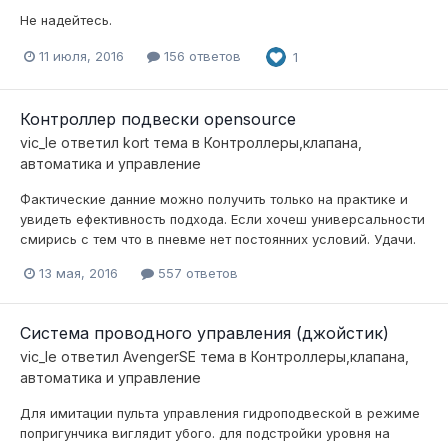
Не надейтесь.
11 июля, 2016
156 ответов
1
Контроллер подвески opensource
vic_le
ответил
kort
тема в
Контроллеры,клапана,
автоматика и управление
Фактические данние можно получить только на практике и
увидеть ефективность подхода. Если хочеш универсальности
смирись с тем что в пневме нет постоянних условий. Удачи.
13 мая, 2016
557 ответов
Система проводного управления (джойстик)
vic_le
ответил
AvengerSE
тема в
Контроллеры,клапана,
автоматика и управление
Для имитации пульта управления гидроподвеской в режиме
попригунчика виглядит убого. для подстройки уровня на