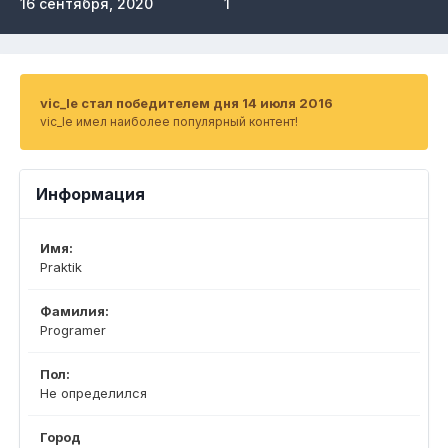
16 сентября, 2020
1
vic_le стал победителем дня 14 июля 2016
vic_le имел наиболее популярный контент!
Информация
Имя:
Praktik
Фамилия:
Programer
Пол:
Не определился
Город