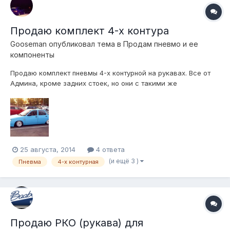
Продаю комплект 4-х контура
Gooseman
опубликовал тема в
Продам пневмо и ее
компоненты
Продаю комплект пневмы 4-х контурной на рукавах. Все от
Админа, кроме задних стоек, но они с такими же
параметрами, только подушки другие. пробег у комплекта
примерно 5000 км. Компрессор эксплуатировался в очень
щадящем режиме. Балон на 12 л, но в подарок могу отдать
ещё и камазовский. цена 24 99...
25 августа, 2014
4 ответа
(и ещё 3 )
Пневма
4-х контурная
Продаю РКО (рукава) для