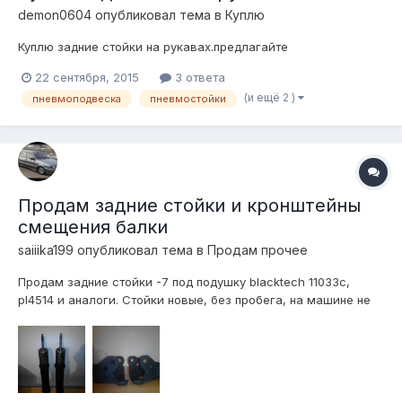
demon0604
опубликовал тема в
Куплю
Куплю задние стойки на рукавах.предлагайте
22 сентября, 2015
3 ответа
(и ещё 2 )
пневмоподвеска
пневмостойки
Продам задние стойки и кронштейны
смещения балки
saiiika199
опубликовал тема в
Продам прочее
Продам задние стойки -7 под подушку blacktech 11033с,
pl4514 и аналоги. Стойки новые, без пробега, на машине не
стояли. Продаю из за ненадобности. Хочу за них 2500р. Так
же продаю кронштейны смещения балки 2 вниз, 2,5 назад.
Под пневму самое идеальное смещение, так сказать,
золотая середина. Кр...