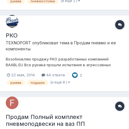
(и ещё 2 )
рукава
пневмостойки
РКО
TEXNOPORT
опубликовал тема в
Продам пневмо и ее
компоненты
Возобновляю продажу РКО разработанных компанией
BAABL.EU Все рукава прошли испытания в агрессивных
средах Московских реагентов, в условиях эксплуатации при
22 мая, 2014
44 ответа
2
низких температурах (Норвегия, Урал, Сахалин, Камчатка).
Широко применяются для ремонта пневмоподвесок брендо-
(и ещё 8 )
рукава
подушки
марок (Ауди, БМВ, Мерседес...
Продам Полный комплект
пневмоподвески на ваз ПП