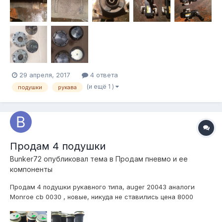
(распределители, пневмодроссели) без фитингов 2000 руб
пара брекеты 1000 р...
29 апреля, 2017
4 ответа
(и ещё 1 )
подушки
рукава
Продам 4 подушки
Bunker72
опубликовал тема в
Продам пневмо и ее
компоненты
Продам 4 подушки рукавного типа, auger 20043 аналоги
Monroe cb 0030 , новые, никуда не ставились цена 8000
рублей, пишите в лс Тюмень, 89323284341, отправка
транспортной компанией