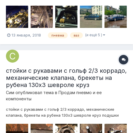
Компрессор беркут р20, заменены кольцо и стоит цилиндр с
гильзой. Ресивер из огнетушителя сварен, объем точный не
скажу но набирается полный за 1/3 сигареты) трубки 8мм
внутренний. Клапана Италия, Ло...
(и ещё 5 )
13 января, 2018
пневма
ваз
стойки с рукавами с гольф 2/3 коррадо,
механические клапана, брекеты на
рубена 130х3 шевроле круз
Сим
опубликовал тема в
Продам пневмо и ее
компоненты
стойки с рукавами с гольф 2/3 коррадо, механические
клапана, брекеты на рубена 130х3 шевроле круз подушки
blacktech 11030c , стойки какой то кастом и опорами ВАЗ за
пару в сборе 4000 руб за пару два механических клапана