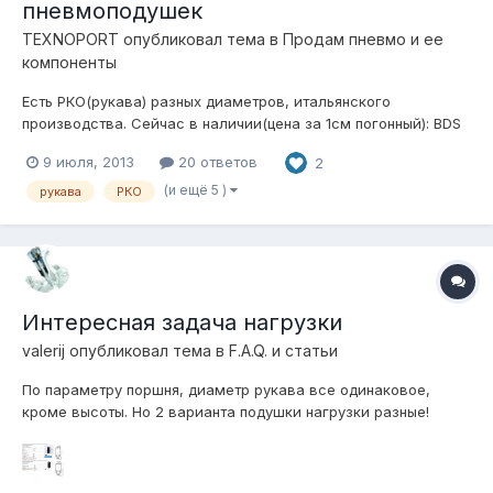
пневмоподушек
TEXNOPORT
опубликовал тема в
Продам пневмо и ее
компоненты
Есть РКО(рукава) разных диаметров, итальянского
производства. Сейчас в наличии(цена за 1см погонный): BDS
79.6(min)\120(max)\2.7mm($0.20) BDM
9 июля, 2013
20 ответов
2
90.8(min)\130(max)\2.5mm($0.22) BDB
100.8(min)\160(max)\2.4mm($0.25)
(и ещё 5 )
рукава
РКО
Интересная задача нагрузки
valerij
опубликовал тема в
F.A.Q. и статьи
По параметру поршня, диаметр рукава все одинаковое,
кроме высоты. Но 2 варианта подушки нагрузки разные!
Раньше думал, чем выше рукава тем больше объема
воздуха - мягче, а оказалось наоборот. разница высоты -
40мм, разница нагрузки - 61кг (0,61кN) Фото взят из сайта