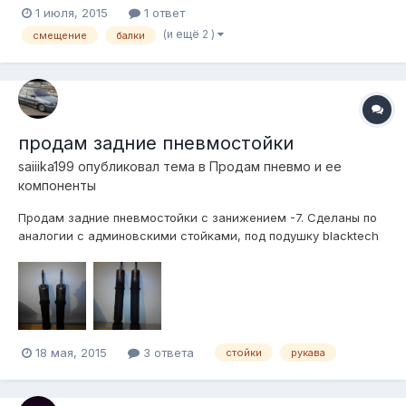
1 июля, 2015
1 ответ
(и ещё 2 )
смещение
балки
продам задние пневмостойки
saiiika199
опубликовал тема в
Продам пневмо и ее
компоненты
Продам задние пневмостойки с занижением -7. Сделаны по
аналогии с админовскими стойками, под подушку blacktech
11033с, pl4514 и другие аналоги. Диаметр корпуса 45мм,
опорное кольцо приварено на высоте 85мм от верха. Стойки
новые, без пробега, масляные, разборные, мягкие. Цена
3тыс.
18 мая, 2015
3 ответа
стойки
рукава