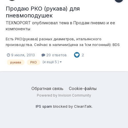
Продаю РКО (рукава) для
пневмоподушек
TEXNOPORT
опубликовал тема в
Продам пневмо и ее
компоненты
Есть РКО(рукава) разных диаметров, итальянского
производства. Сейчас в наличии(цена за 1см погонный): BDS
79.6(min)\120(max)\2.7mm($0.20) BDM
9 июля, 2013
20 ответов
2
90.8(min)\130(max)\2.5mm($0.22) BDB
100.8(min)\160(max)\2.4mm($0.25)
(и ещё 5 )
рукава
РКО
Обратная связь
Cookie-файлы
Powered by Invision Community
IPS spam
blocked by CleanTalk.