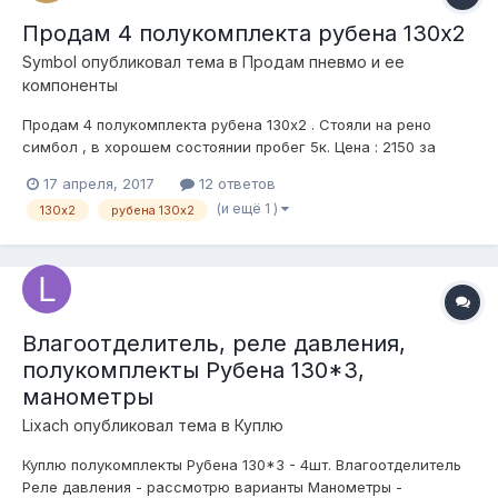
Продам 4 полукомплекта рубена 130х2
Symbol
опубликовал тема в
Продам пневмо и ее
компоненты
Продам 4 полукомплекта рубена 130х2 . Стояли на рено
симбол , в хорошем состоянии пробег 5к. Цена : 2150 за
полукомплект Отправлю любой ТК из г.Саратов Телефон : 8-
17 апреля, 2017
12 ответов
987-восемь3пять-восемь0-четыре6
(и ещё 1 )
130х2
рубена 130х2
Влагоотделитель, реле давления,
полукомплекты Рубена 130*3,
манометры
Lixach
опубликовал тема в
Куплю
Куплю полукомплекты Рубена 130*3 - 4шт. Влагоотделитель
Реле давления - рассмотрю варианты Манометры -