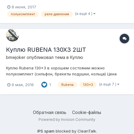
различные варианты рассмотрю в лс
8 июня, 2017
(и ещё 4 )
полукомплект
реле давления
Куплю RUBENA 130X3 2ШТ
bmwjoker
опубликовал тема в
Куплю
Куплю Rubena 130x3 в хорошем состоянии можно
полукомплект (сильфон, брекеты подушки, кольца) Цена
вопроса до 4000 тыщ ЗА ПАРУ!!! 8(918)3-777-3-92 Максим
(и ещё 7 )
6 мая, 2016
1
Rubena
130x3
Сам из Краснодарского края г. Усть-Лабинск
Обратная связь
Cookie-файлы
Powered by Invision Community
IPS spam
blocked by CleanTalk.