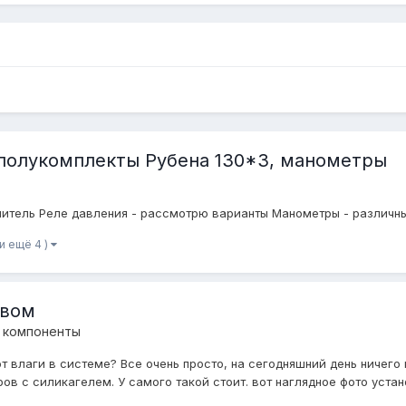
 полукомплекты Рубена 130*3, манометры
елитель Реле давления - рассмотрю варианты Манометры - различн
(и ещё 4 )
евом
 компоненты
т влаги в системе? Все очень просто, на сегодняшний день ничего
в с силикагелем. У самого такой стоит. вот наглядное фото устано