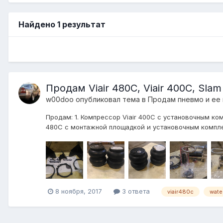
Найдено 1 результат
Продам Viair 480C, Viair 400C, Slam 
w00doo
опубликовал тема в
Продам пневмо и ее
Продам: 1. Компрессор Viair 400С с установочным комп
480С с монтажной площадкой и установочным комплект
8 ноября, 2017
3 ответа
viair480c
water