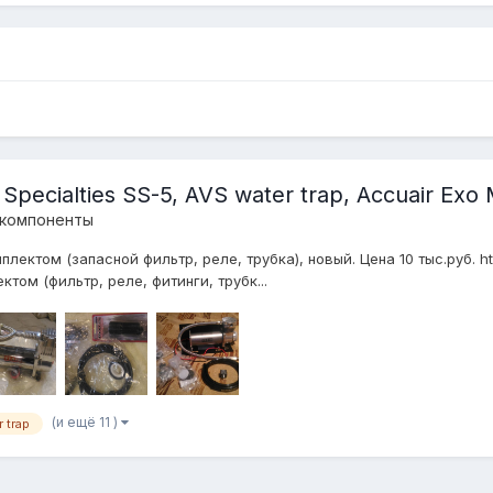
Specialties SS-5, AVS water trap, Accuair Exo
 компоненты
лектом (запасной фильтр, реле, трубка), новый. Цена 10 тыс.руб. ht
ом (фильтр, реле, фитинги, трубк...
(и ещё 11 )
 trap