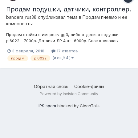
Продам подушки, датчики, контроллер.
bandera_rus38
опубликовал тема в
Продам пневмо и ее
компоненты
Продам стойки с импрезы gg3, либо отдельно подушки
pl6022 - 7000р. Датчики ЛР 4шт- 6000р. Блок клапанов
4контура на атикерах - 7000р. Контроллер by italius - 6000р.
3 февраля, 2018
17 ответов
Подготовки воздуха и трубок/фитингов уже нет. Все рабочее.
(и ещё 4 )
продам
pl6022
Продаю в связи с продажей импрезы. Фото по з...
Обратная связь
Cookie-файлы
Powered by Invision Community
IPS spam
blocked by CleanTalk.