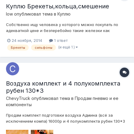
Куплю Брекеты,кольца,смешение
low
опубликовал тема в
Куплю
Собственно ищу человека у которого можно покупать по
адекватной цене и безперебойно такие железки как
1.брекеты 130 2.кольца 130 3.брекеты 114 4.кольца 114
24 ноября, 2014
1 ответ
5.смешение 6.проставки под шаровые 7.дропы 8.прочие пи
(и ещё 1 )
Брекеты
сильфоны
чертежам Всем кому интересно,жду Ваших коментарий
Воздуха комплект и 4 полукомплекта
рубен 130*3
ChevyTruck
опубликовал тема в
Продам пневмо и ее
компоненты
Продам комплект подготовки воздуха Админа (всё за
исключением компа) 16000р и 4 полукомплекта рубен 130*3
11000р всё вместе 26000р Всё новое,на машину не
ставилось. Брал для себя,но деньги понадобились и