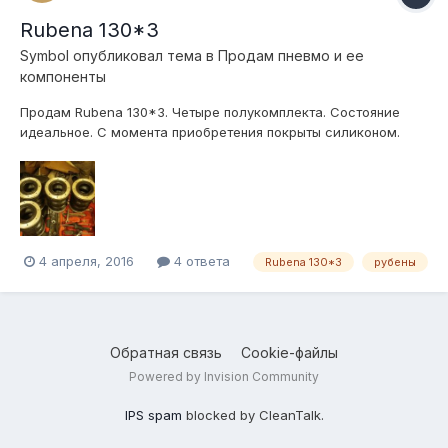
Rubena 130*3
Symbol
опубликовал тема в
Продам пневмо и ее
компоненты
Продам Rubena 130*3. Четыре полукомплекта. Состояние
идеальное. С момента приобретения покрыты силиконом.
Возможна продажа сильфонов или полукомплектов. Цены:
Сильфон - 1500руб. Полукомплект - 2500руб. Обмен на
rubena 130*2. Возможен обоснованный торг. Отправлю ТК.
4 апреля, 2016
4 ответа
Rubena 130*3
рубены
Обратная связь
Cookie-файлы
Powered by Invision Community
IPS spam
blocked by CleanTalk.