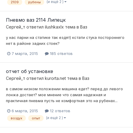
(и ещё 2 )
2109
рубены
Пневмо ваз 2114 Липецк
Сергей_т
ответил
ilushkaxlx
тема в
Ваз
у нас парни на статике так ездят) кстати стука постороннего
нет в районе задних стоек?
7 марта, 2015
185 ответов
отчет об установке
Сергей_т
ответил
kurorta.net
тема в
Ваз
в самом низком положении машина едет? перед до левого
лонжа достает? мое мнение что самая надежная и
практичная пневма пусть не комфортная это на рубенах...
6 марта, 2015
12 ответов
(и ещё 2 )
воздух
опыт