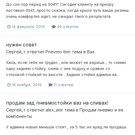
До сих пор перед на 0041? Сегодня клиенту на приору
поставил 0041, просто сказка, когда крыло чуть выше резины
очень комфортно идет, не ожидал такого результата
14 февраля, 2015
49 ответов
нужен совет
Сергей_т
ответил
Pnevmo-tmn
тема в
Ваз
Хаха, если тебе не трудно , или может не веришь , то сними
одну заднею стойку, скинь с нее подуху и сравни со
стоковой стойкой по высоте . Задние стойки админа на...
18 ноября, 2014
11 ответов
продам зад пневмостойки ваз на сливах!
Сергей_т
ответил
alex_amr
тема в
Продам пневмо и ее
компоненты
У админа новые меньше стоят , за 5 тыс их вряд ли продашь