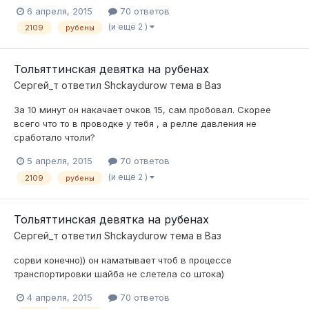
6 апреля, 2015
70 ответов
(и ещё 2 )
2109
рубены
Тольяттинская девятка на рубенах
Сергей_т
ответил
Shckaydurow
тема в
Ваз
За 10 минут он накачает очков 15, сам пробовал. Скорее
всего что то в проводке у тебя , а релле давления не
сработало чтоли?
5 апреля, 2015
70 ответов
(и ещё 2 )
2109
рубены
Тольяттинская девятка на рубенах
Сергей_т
ответил
Shckaydurow
тема в
Ваз
сорви конечно)) он наматывает чтоб в процессе
транспортировки шайба не слетела со штока)
4 апреля, 2015
70 ответов