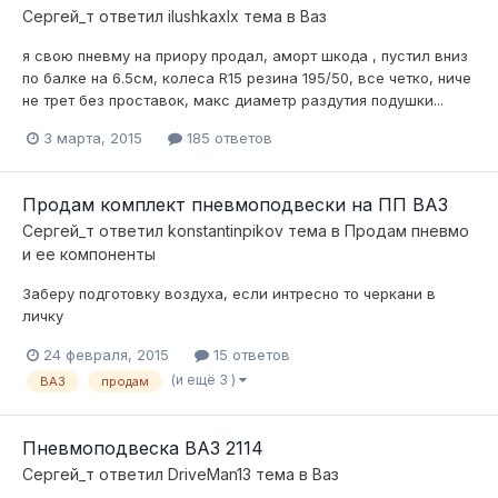
Сергей_т
ответил
ilushkaxlx
тема в
Ваз
я свою пневму на приору продал, аморт шкода , пустил вниз
по балке на 6.5см, колеса R15 резина 195/50, все четко, ниче
не трет без проставок, макс диаметр раздутия подушки...
3 марта, 2015
185 ответов
Продам комплект пневмоподвески на ПП ВАЗ
Сергей_т
ответил
konstantinpikov
тема в
Продам пневмо
и ее компоненты
Заберу подготовку воздуха, если интресно то черкани в
личку
24 февраля, 2015
15 ответов
(и ещё 3 )
ВАЗ
продам
Пневмоподвеска ВАЗ 2114
Сергей_т
ответил
DriveMan13
тема в
Ваз