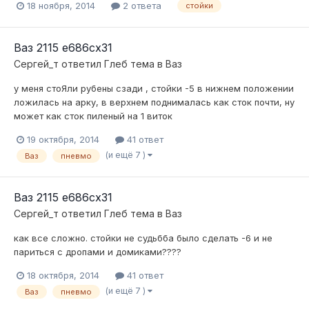
18 ноября, 2014
2 ответа
стойки
Ваз 2115 е686сх31
Сергей_т
ответил
Глеб
тема в
Ваз
у меня стоЯли рубены сзади , стойки -5 в нижнем положении
ложилась на арку, в верхнем поднималась как сток почти, ну
может как сток пиленый на 1 виток
19 октября, 2014
41 ответ
(и ещё 7 )
Ваз
пневмо
Ваз 2115 е686сх31
Сергей_т
ответил
Глеб
тема в
Ваз
как все сложно. стойки не судьбба было сделать -6 и не
париться с дропами и домиками????
18 октября, 2014
41 ответ
(и ещё 7 )
Ваз
пневмо