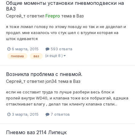
Общие моменты установки пневмоподвески на
ВАЗ
Сергей_т
ответил
Firepro
тема в
Ваз
я тоже ломал голову по этому поводу но так и не доделал и
продал. мне казалось что стук шел с втуулки которая на
шток одевается
6 марта, 2015
593 ответа
(и ещё 8 )
пневма
ваз
Возникла проблема с пневмой.
Сергей_т
ответил
jon34
тема в
Ваз
если не составит труда то лучше разбери весь блок и
пролей внутри WD40, и клапана тоже все побрызгай, вдэшка
оттаклкивает влагу , делал так клиенту клапана стали...
3 марта, 2015
7 ответов
Пневмо ваз 2114 Липецк