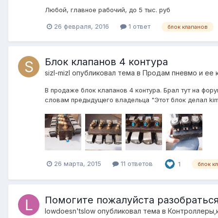
Любой, главное рабочий, до 5 тыс. руб
26 февраля, 2016
1 ответ
блок клапанов
Блок клапанов 4 контура
sizl-mizl
опубликовал тема в
Продам пневмо и ее 
В продаже блок клапанов 4 контура. Брал тут на фору
словам предыдущего владельца "Этот блок делал kime
26 марта, 2015
11 ответов
1
блок к
Помогите пожалуйста разобраться 
lowdoesn'tslow
опубликовал тема в
Контроллеры,к