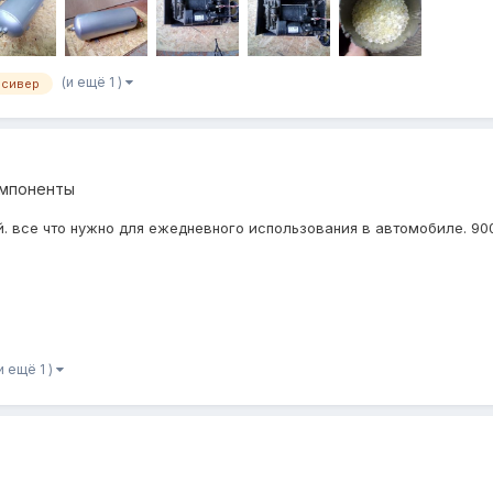
(и ещё 1 )
есивер
омпоненты
 все что нужно для ежедневного использования в автомобиле. 900
и ещё 1 )