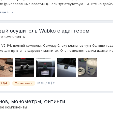
х (универсальные пластины). Если тут отсутствую - ищите на драйв2
 ещё 4 )
 новый осушитель Wabko с адаптером
ее компоненты
ot V2 1/4, полный комплект. Самому блоку клапанов чуть больше год
ие для пульта на шаровых магнитах. Оно позволяет одним движение
(и ещё 6 )
V2 1/4
Управление
анов, монометры, фитинги
 ее компоненты