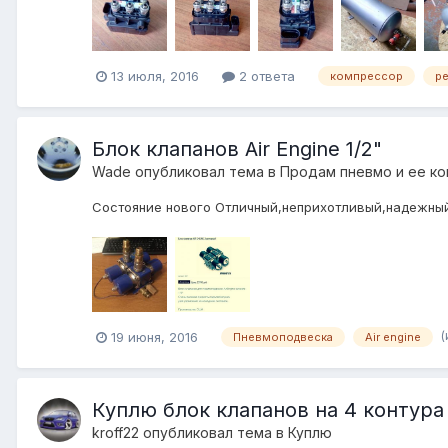
13 июля, 2016
2 ответа
компрессор
р
Блок клапанов Air Engine 1/2"
Wade
опубликовал тема в
Продам пневмо и ее к
Состояние нового Отличный,неприхотливый,надежный.
(
19 июня, 2016
Пневмоподвеска
Air engine
Куплю блок клапанов на 4 контура
kroff22
опубликовал тема в
Куплю