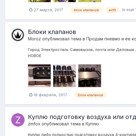
(и ещё 
27 марта, 2017
блок клапанов
airlft
Блоки клапанов
Moroz
опубликовал тема в
Продам пневмо и ее к
Город Электросталь Самовызов, почта или Деловые ли
НОВОЕ
18 февраля, 2017
Блок клапанов
Куплю подготовку воздуха или отд
zmfox
опубликовал тема в
Куплю
Куплю либо полностью подготовку воздуха 4-контуров