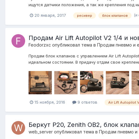
ищутся датчики положения, а так же крепления под ни
(и
20 января, 2017
ресивер
блок клапанов
Продам Air Lift Autopilot V2 1/4 и
Feodorzxc
опубликовал тема в
Продам пневмо и 
Продам блок клапанов с управлением Air Lift Autopil
идеальном состоянии. В придачу отдам свое креплен
15 ноября, 2016
9 ответов
Air Lift Autopilot 
Беркут Р20, Zenith OB2, блок клап
web_server
опубликовал тема в
Продам пневмо и