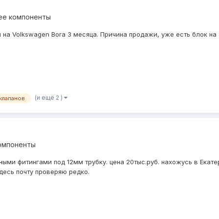
ее компоненты
на Volkswagen Bora 3 месяца. Причина продажи, уже есть блок на 
(и ещё 2 )
клапанов
омпоненты
ными фитингами под 12мм трубку. цена 20тыс.руб. нахожусь в Екат
здесь почту проверяю редко.