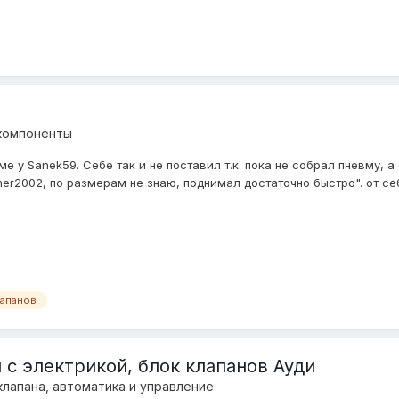
компоненты
ме у Sanek59. Себе так и не поставил т.к. пока не собрал пневму, 
r2002, по размерам не знаю, поднимал достаточно быстро". от себ
лапанов
с электрикой, блок клапанов Ауди
лапана, автоматика и управление