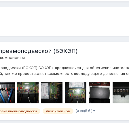
 превмоподвеской (БЭКЭП)
 компоненты
оподвески (БЭКЭП) БЭКЭП» предназначен для облегчения инсталля
й, так же предоставляет возможность последующего дополнения си
(и ещё 6 )
новка пневмоподвески
блок клапанов