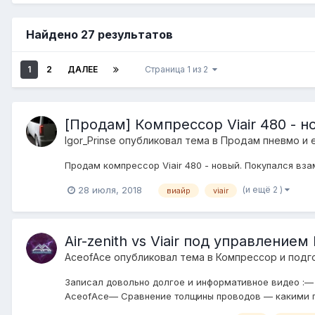
Найдено 27 результатов
1
2
ДАЛЕЕ
Страница 1 из 2
[Продам] Компрессор Viair 480 - н
Igor_Prinse
опубликовал тема в
Продам пневмо и 
Продам компрессор Viair 480 - новый. Покупался взам
(и ещё 2 )
28 июля, 2018
виайр
viair
Air-zenith vs Viair под управление
AceofAce
опубликовал тема в
Компресcор и подг
Записал довольно долгое и информативное видео :—
AceofAce— Сравнение толщины проводов — какими по