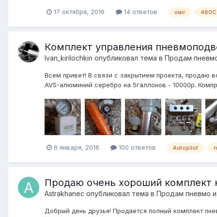
17 октября, 2016
14 ответов
viair
480C
Комплект управления пневмоподвеск
Ivan_kirilochkin
опубликовал тема в
Продам пневмо
Всем привет! В связи с закрытием проекта, продаю все
AVS-алюминий серебро на 5галлонов - 10000р. Компрес
6 января, 2016
100 ответов
Autopilot
п
Продаю очень хороший комплект 
Astrakhanec
опубликовал тема в
Продам пневмо и
Добрый день друзья! Продается полный комплект пне