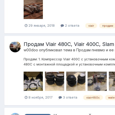
29 января, 2018
2 ответа
viair
продам
Продам Viair 480C, Viair 400C, Slam 
w00doo
опубликовал тема в
Продам пневмо и ее
Продам: 1. Компрессор Viair 400С с установочным комп
480С с монтажной площадкой и установочным комплект
8 ноября, 2017
3 ответа
viair480c
water