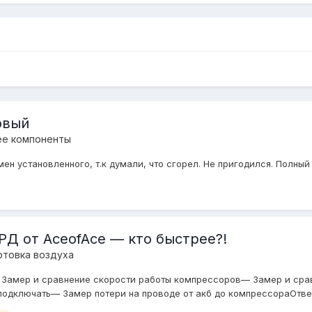
овый
ее компоненты
ен установленного, т.к думали, что сгорел. Не пригодился. Полный к
м РД от AceofAce — кто быстрее?!
отовка воздуха
 Замер и сравнение скорости работы компрессоров— Замер и сра
дключать— Замер потери на проводе от акб до компрессораОтветы 