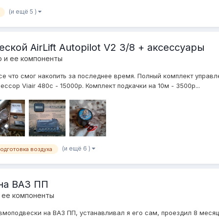
(и ещё 5 )
ой AirLift Autopilot V2 3/8 + аксессуары
 и ее компоненты
 что смог накопить за последнее время. Полный комплект управления 
сор Viair 480c - 15000р. Комплект подкачки на 10м - 3500р...
(и ещё 6 )
одготовка воздуха
на ВАЗ ПП
 ее компоненты
вмоподвески на ВАЗ ПП, устанавливал я его сам, проездил 8 меся