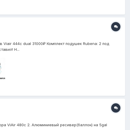
 Viair 444c dual 31000₽ Комплект подушек Rubena: 2 под
авил! Н...
ра ViAir 480c 2. Алюминиевый ресивер(баллон) на 5gal