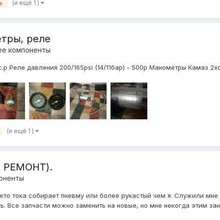
(и ещё 1 )
e
етры, реле
ее компоненты
15тыс.р Реле давления 200/165psi (14/11бар) - 500р Манометры Камаз
(и ещё 1 )
Д РЕМОНТ).
поненты
кто тока собирает пневму или более рукастый чем я. Служили мне 
ь. Все запчасти можно заменить на новые, но мне некогда этим зани