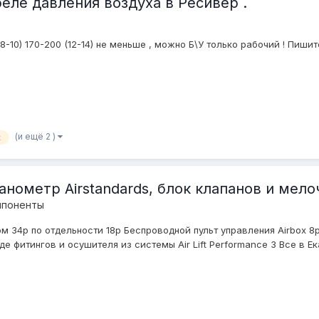
еле давления воздуха в Ресивер .
8-10) 170-200 (12-14) не меньше , можно Б\У только рабочий ! Пишите
(и ещё 2 )
х
манометр Airstandards, блок клапанов и мел
мпоненты
м 34р по отдельности 18р Беспроводной пульт управления Airbox 8р 
 фитингов и осушителя из системы Air Lift Performance 3 Все в Ека