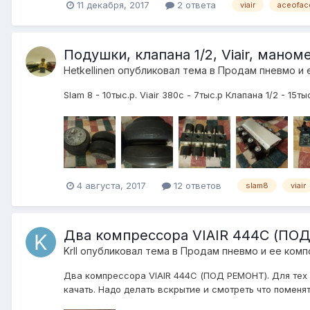
11 декабря, 2017
2 ответа
viair
aceofac
Подушки, клапана 1/2, Viair, маном
Hetkellinen
опубликовал тема в
Продам пневмо и 
Slam 8 - 10тыс.р. Viair 380c - 7тыс.р Клапана 1/2 - 
4 августа, 2017
12 ответов
slam8
viair
Два компрессора VIAIR 444C (ПО
Krll
опубликовал тема в
Продам пневмо и ее ком
Два компрессора VIAIR 444C (ПОД РЕМОНТ). Для тех 
качать. Надо делать вскрытие и смотреть что поменят