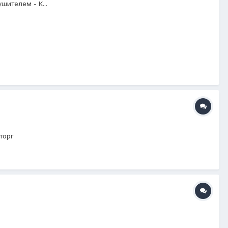
шителем - К...
торг