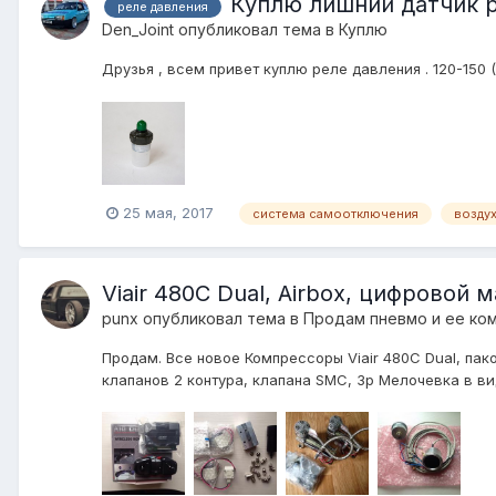
Куплю лишний датчик р
реле давления
Den_Joint
опубликовал тема в
Куплю
Друзья , всем привет куплю реле давления . 120-150 (
25 мая, 2017
система самоотключения
возду
Viair 480C Dual, Airbox, цифровой 
punx
опубликовал тема в
Продам пневмо и ее ко
Продам. Все новое Компрессоры Viair 480C Dual, пако
клапанов 2 контура, клапана SMC, 3р Мелочевка в виде