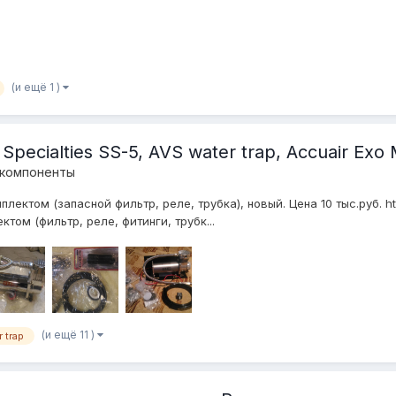
(и ещё 1 )
Specialties SS-5, AVS water trap, Accuair Exo
 компоненты
лектом (запасной фильтр, реле, трубка), новый. Цена 10 тыс.руб. ht
ом (фильтр, реле, фитинги, трубк...
(и ещё 11 )
 trap