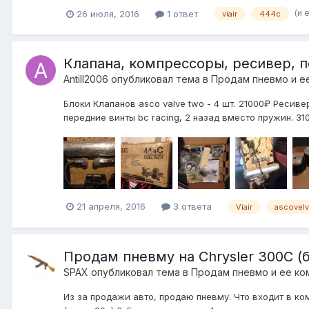
(и 
26 июля, 2016
1 ответ
viair
444c
Клапана, компрессоры, ресивер, 
Antill2006
опубликовал тема в
Продам пневмо и е
Блоки Клапанов asco valve two - 4 шт. 21000₽ Ресив
передние винты bc racing, 2 назад вместо пружин. 31
21 апреля, 2016
3 ответа
Viair
ascovel
Продам пневму на Chrysler 300C (б
SPAX
опубликовал тема в
Продам пневмо и ее ко
Из за продажи авто, продаю пневму. Что входит в ко