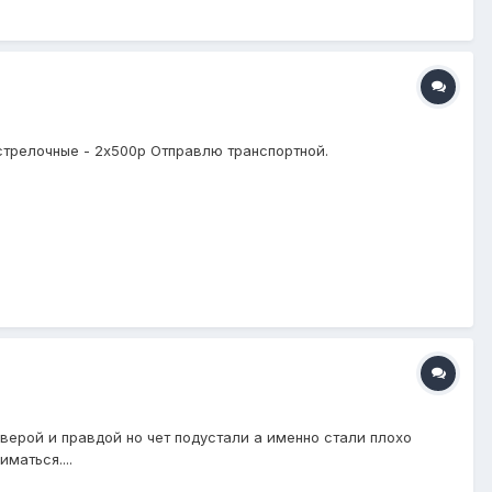
 2хстрелочные - 2х500р Отправлю транспортной.
верой и правдой но чет подустали а именно стали плохо
маться....