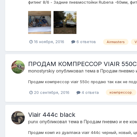
фитинг 8/6 - Задние пневмостойки Rubena -60мм, фити
16 ноября, 2016
6 ответов
Airmasters
V
ПРОДАМ КОМПРЕССОР VIAIR 550C
monostyrskiy
опубликовал тема в
Продам пневмо 
Продам компрессор viair 550c продаю так как не под
20 сентября, 2016
4 ответа
компрессор.
Viair 444c black
punx
опубликовал тема в
Продам пневмо и ее ко
Продам комп из дуалпака viair 444c черный, новый, 