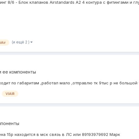
нг 8/6 - Блок клапанов Airstandards A2 4 контура с фитингами и глу
(и ещё 2 )
iAir
и ее компоненты
ходит по габаритам ,работал мало ,отправлю тк 9тыс р не большой 
VIAIR
мпоненты
цена 15р находится в мск связь в ЛС или 89193979692 Марк