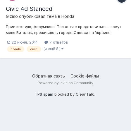
Civic 4d Stanced
Gizmo
опубликовал тема в
Honda
Приветствую, форумчане! Позвольте представиться - зовут
меня Виталик, проживаю в городе Одесса на Украине.
Разъезжаю на аппарате Honda Civic 4d 2009 г.в. Уже
22 июня, 2014
7 ответов
несколько лет пытаюсь сделать Цивик всё ниже и всё шире,
(и ещё 8 )
honda
civic
согласно канонам Stance. :До сих пор шкрябал асфальт с
помощью винтовой подвески,...
Обратная связь
Cookie-файлы
Powered by Invision Community
IPS spam
blocked by CleanTalk.