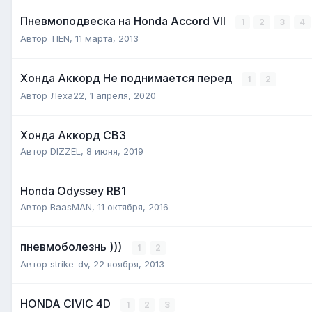
Пневмоподвеска на Нonda Аccord VII
1
2
3
4
Автор
TIEN
,
11 марта, 2013
Хонда Аккорд Не поднимается перед
1
2
Автор
Лёха22
,
1 апреля, 2020
Хонда Аккорд CB3
Автор
DIZZEL
,
8 июня, 2019
Honda Odyssey RB1
Автор
BaasMAN
,
11 октября, 2016
пневмоболезнь )))
1
2
Автор
strike-dv
,
22 ноября, 2013
HONDA CIVIC 4D
1
2
3