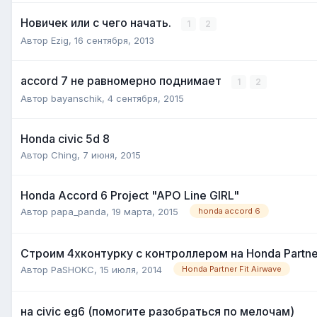
Новичек или с чего начать.
1
2
Автор
Ezig
,
16 сентября, 2013
accord 7 не равномерно поднимает
1
2
Автор
bayanschik
,
4 сентября, 2015
Honda civic 5d 8
Автор
Ching
,
7 июня, 2015
Honda Accord 6 Project "APO Line GIRL"
Автор
papa_panda
,
19 марта, 2015
honda accord 6
Строим 4хконтурку с контроллером на Honda Partne
Автор
PaSHOKC
,
15 июля, 2014
Honda Partner Fit Airwave
на civic eg6 (помогите разобраться по мелочам)