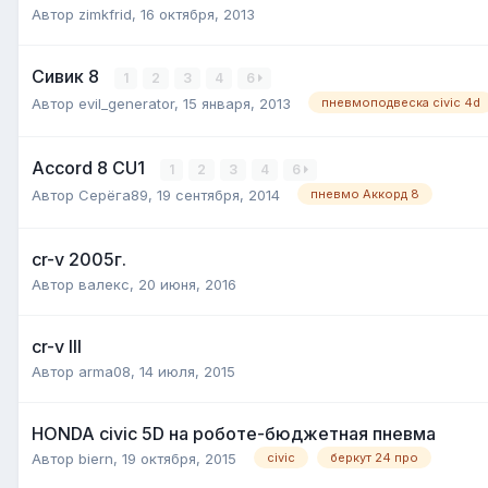
Автор
zimkfrid
,
16 октября, 2013
Сивик 8
1
2
3
4
6
Автор
evil_generator
,
15 января, 2013
пневмоподвеска civic 4d
Accord 8 CU1
1
2
3
4
6
Автор
Серёга89
,
19 сентября, 2014
пневмо Аккорд 8
cr-v 2005г.
Автор
валекс
,
20 июня, 2016
cr-v III
Автор
arma08
,
14 июля, 2015
HONDA civic 5D на роботе-бюджетная пневма
Автор
biern
,
19 октября, 2015
civic
беркут 24 про