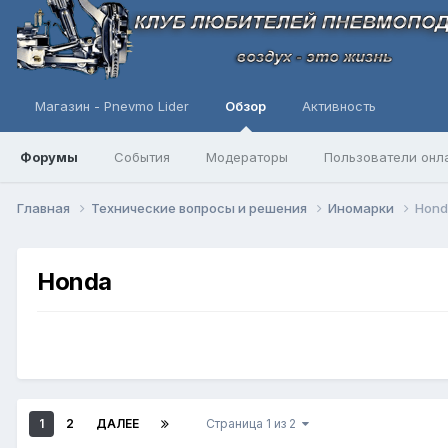
Магазин - Pnevmo Lider
Обзор
Активность
Форумы
События
Модераторы
Пользователи онл
Главная
Технические вопросы и решения
Иномарки
Hond
Honda
1
2
ДАЛЕЕ
Страница 1 из 2