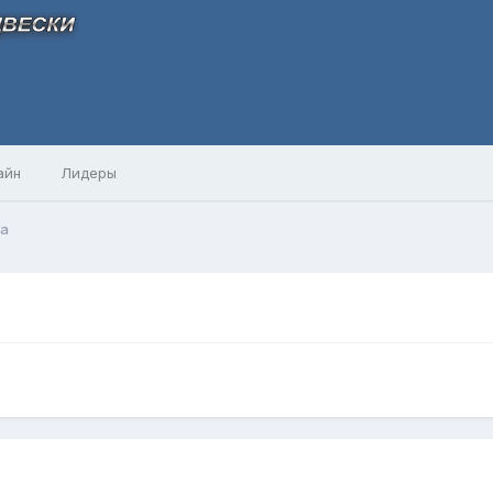
айн
Лидеры
a