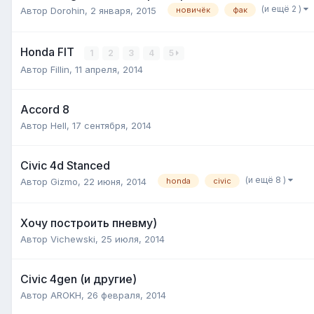
(и ещё 2 )
Автор
Dorohin
,
2 января, 2015
новичёк
фак
Honda FIT
1
2
3
4
5
Автор
Fillin
,
11 апреля, 2014
Accord 8
Автор
Hell
,
17 сентября, 2014
Civic 4d Stanced
(и ещё 8 )
Автор
Gizmo
,
22 июня, 2014
honda
civic
Хочу построить пневму)
Автор
Vichewski
,
25 июля, 2014
Civic 4gen (и другие)
Автор
AROKH
,
26 февраля, 2014